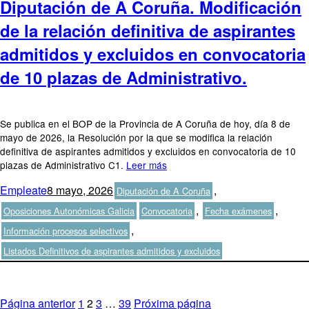
Diputación de A Coruña. Modificación
de la relación definitiva de aspirantes
admitidos y excluidos en convocatoria
de 10 plazas de Administrativo.
Se publica en el BOP de la Provincia de A Coruña de hoy, día 8 de
mayo de 2026, la Resolución por la que se modifica la relación
definitiva de aspirantes admitidos y excluidos en convocatoria de 10
plazas de Administrativo C1.
Leer más
Autor
Publicado
Categorías
Empleate
8 mayo, 2026
,
Diputación de A Coruña
el
Etiquetas
,
,
Oposiciones Autonómicas Galicia
Convocatoria
Fecha exámenes
,
Información procesos selectivos
Listados Definitivos de aspirantes admitidos y excluidos
Paginación
Página
Página
Página
Página
Página anterior
1
2
3
…
39
Próxima página