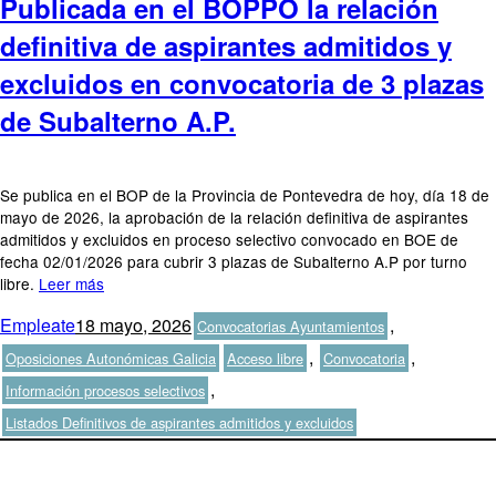
Publicada en el BOPPO la relación
definitiva de aspirantes admitidos y
excluidos en convocatoria de 3 plazas
de Subalterno A.P.
Se publica en el BOP de la Provincia de Pontevedra de hoy, día 18 de
mayo de 2026, la aprobación de la relación definitiva de aspirantes
admitidos y excluidos en proceso selectivo convocado en BOE de
fecha 02/01/2026 para cubrir 3 plazas de Subalterno A.P por turno
libre.
Leer más
Autor
Publicado
Categorías
Empleate
18 mayo, 2026
,
Convocatorias Ayuntamientos
el
Etiquetas
,
,
Oposiciones Autonómicas Galicia
Acceso libre
Convocatoria
,
Información procesos selectivos
Listados Definitivos de aspirantes admitidos y excluidos