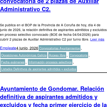
convocatoria de 2 plazas de Auxiliar
Administrativo C2.
Se publica en el BOP de la Provincia de A Coruña de hoy, día 4 de
junio de 2026, la relación definitiva de aspirantes admitidos y excluidos
en proceso selectivo convocado (BOE de fecha 04/04/2026) para
cubrir 2 plazas de Auxiliar Administrativo C2 por turno libre.
Leer más
Autor
Publicado
Categorías
Empleate
4 junio, 2026
,
Convocatorias Ayuntamientos
el
Etiquetas
,
,
Oposiciones Autonómicas Galicia
Acceso libre
Convocatoria
,
,
Fecha exámenes
Información procesos selectivos
Listados Definitivos de aspirantes admitidos y excluidos
Ayuntamiento de Gondomar. Relación
definitiva de aspirantes admitidos y
excluidos y fecha primer ejercicio de la