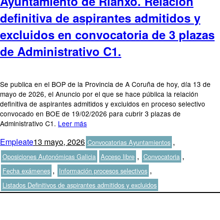
Ayuntamiento de Rianxo. Relación
definitiva de aspirantes admitidos y
excluidos en convocatoria de 3 plazas
de Administrativo C1.
Se publica en el BOP de la Provincia de A Coruña de hoy, día 13 de
mayo de 2026, el Anuncio por el que se hace pública la relación
definitiva de aspirantes admitidos y excluidos en proceso selectivo
convocado en BOE de 19/02/2026 para cubrir 3 plazas de
Administrativo C1.
Leer más
Autor
Publicado
Categorías
Empleate
13 mayo, 2026
,
Convocatorias Ayuntamientos
el
Etiquetas
,
,
Oposiciones Autonómicas Galicia
Acceso libre
Convocatoria
,
,
Fecha exámenes
Información procesos selectivos
Listados Definitivos de aspirantes admitidos y excluidos