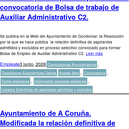
convocatoria de Bolsa de trabajo de
Auxiliar Administrativo C2.
Se publica en la Web del Ayuntamiento de Gondomar, la Resolución
por la que se hace pública la relación definitiva de aspirantes
admitidos y excluidos en proceso selectivo convocado para formar
Bolsa de Empleo de Auxiliar Administrativo C2.
Leer más
Autor
Publicado
Categorías
Empleate
3 junio, 2026
,
Convocatorias Ayuntamientos
el
Etiquetas
,
,
Oposiciones Autonómicas Galicia
Acceso libre
Convocatoria
,
,
Fecha exámenes
Información procesos selectivos
Listados Definitivos de aspirantes admitidos y excluidos
Ayuntamiento de A Coruña.
Modificada la relación definitiva de