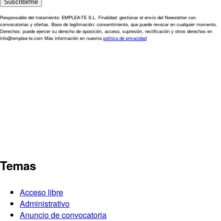
Responsable del tratamiento: EMPLEA-TE S.L. Finalidad: gestionar el envío del Newsletter con
convocatorias y ofertas. Base de legitimación: consentimiento, que puede revocar en cualquier momento.
Derechos: puede ejercer su derecho de oposición, acceso, supresión, rectificación y otros derechos en
info@emplea-te.com Más información en nuestra
política de privacidad
Temas
Acceso libre
Administrativo
Anuncio de convocatoria