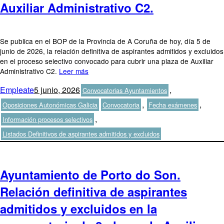
Auxiliar Administrativo C2.
Se publica en el BOP de la Provincia de A Coruña de hoy, día 5 de
junio de 2026, la relación definitiva de aspirantes admitidos y excluidos
en el proceso selectivo convocado para cubrir una plaza de Auxiliar
Administrativo C2.
Leer más
Autor
Publicado
Categorías
Empleate
5 junio, 2026
,
Convocatorias Ayuntamientos
el
Etiquetas
,
,
Oposiciones Autonómicas Galicia
Convocatoria
Fecha exámenes
,
Información procesos selectivos
Listados Definitivos de aspirantes admitidos y excluidos
Ayuntamiento de Porto do Son.
Relación definitiva de aspirantes
admitidos y excluidos en la