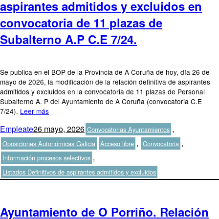
aspirantes admitidos y excluidos en
convocatoria de 11 plazas de
Subalterno A.P C.E 7/24.
Se publica en el BOP de la Provincia de A Coruña de hoy, día 26 de
mayo de 2026, la modificación de la relación definitiva de aspirantes
admitidos y excluidos en la convocatoria de 11 plazas de Personal
Subalterno A. P del Ayuntamiento de A Coruña (convocatoria C.E
7/24).
Leer más
Autor
Publicado
Categorías
Empleate
26 mayo, 2026
,
Convocatorias Ayuntamientos
el
Etiquetas
,
,
Oposiciones Autonómicas Galicia
Acceso libre
Convocatoria
,
Información procesos selectivos
Listados Definitivos de aspirantes admitidos y excluidos
Ayuntamiento de O Porriño. Relación