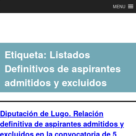
MENU
Ir
al
contenido
Etiqueta:
Listados
Definitivos de aspirantes
admitidos y excluidos
Diputación de Lugo. Relación
definitiva de aspirantes admitidos y
excluidos en la convocatoria de 5