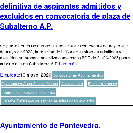
definitiva de aspirantes admitidos y
excluidos en convocatoria de plaza de
Subalterno A.P.
Se publica en el Boletín de la Provincia de Pontevedra de hoy, día 19
de mayo de 2026, la relación definitiva de aspirantes admitidos y
excluidos en proceso selectivo convocado (BOE de 21/06/2025) para
cubrir plaza de Subalterno A.P.
Leer más
Autor
Publicado
Categorías
Empleate
19 mayo, 2026
,
Convocatorias Ayuntamientos
el
Etiquetas
,
,
Oposiciones Autonómicas Galicia
Convocatoria
Fecha exámenes
,
Información procesos selectivos
Listados Definitivos de aspirantes admitidos y excluidos
Ayuntamiento de Pontevedra.