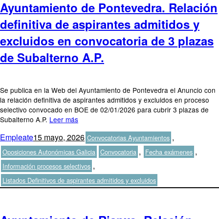
Ayuntamiento de Pontevedra. Relación
definitiva de aspirantes admitidos y
excluidos en convocatoria de 3 plazas
de Subalterno A.P.
Se publica en la Web del Ayuntamiento de Pontevedra el Anuncio con
la relación definitiva de aspirantes admitidos y excluidos en proceso
selectivo convocado en BOE de 02/01/2026 para cubrir 3 plazas de
Subalterno A.P.
Leer más
Autor
Publicado
Categorías
Empleate
15 mayo, 2026
,
Convocatorias Ayuntamientos
el
Etiquetas
,
,
Oposiciones Autonómicas Galicia
Convocatoria
Fecha exámenes
,
Información procesos selectivos
Listados Definitivos de aspirantes admitidos y excluidos