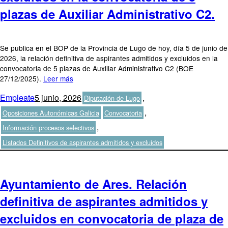
plazas de Auxiliar Administrativo C2.
Se publica en el BOP de la Provincia de Lugo de hoy, día 5 de junio de
2026, la relación definitiva de aspirantes admitidos y excluidos en la
convocatoria de 5 plazas de Auxiliar Administrativo C2 (BOE
27/12/2025).
Leer más
Autor
Publicado
Categorías
Empleate
5 junio, 2026
,
Diputación de Lugo
el
Etiquetas
,
Oposiciones Autonómicas Galicia
Convocatoria
,
Información procesos selectivos
Listados Definitivos de aspirantes admitidos y excluidos
Ayuntamiento de Ares. Relación
definitiva de aspirantes admitidos y
excluidos en convocatoria de plaza de