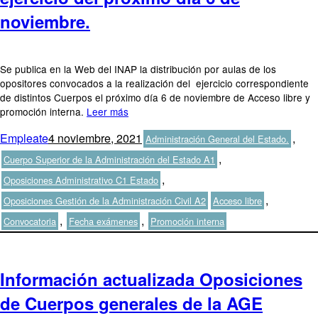
noviembre.
Se publica en la Web del INAP la distribución por aulas de los
opositores convocados a la realización del ejercicio correspondiente
de distintos Cuerpos el próximo día 6 de noviembre de Acceso libre y
promoción interna.
Leer más
Autor
Publicado
Categorías
Empleate
4 noviembre, 2021
,
Administración General del Estado.
el
,
Cuerpo Superior de la Administración del Estado A1
,
Oposiciones Administrativo C1 Estado
Etiquetas
,
Oposiciones Gestión de la Administración Civil A2
Acceso libre
,
,
Convocatoria
Fecha exámenes
Promoción interna
Información actualizada Oposiciones
de Cuerpos generales de la AGE