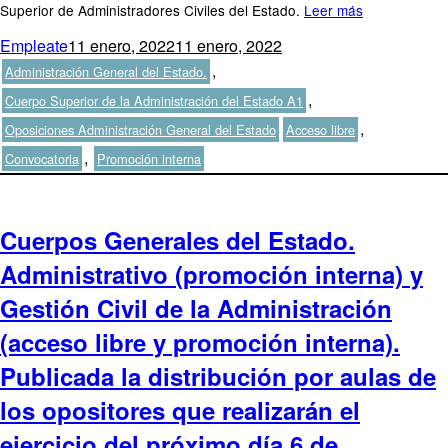
Superior de Administradores Civiles del Estado.
Leer más
Autor
Publicado
Categorías
Empleate
11 enero, 2022
11 enero, 2022
el
,
Administración General del Estado.
,
Cuerpo Superior de la Administración del Estado A1
Etiquetas
,
Oposiciones Administración General del Estado
Acceso libre
,
Convocatoria
Promoción interna
Cuerpos Generales del Estado.
Administrativo (promoción interna) y
Gestión Civil de la Administración
(acceso libre y promoción interna).
Publicada la distribución por aulas de
los opositores que realizarán el
ejercicio del próximo día 6 de