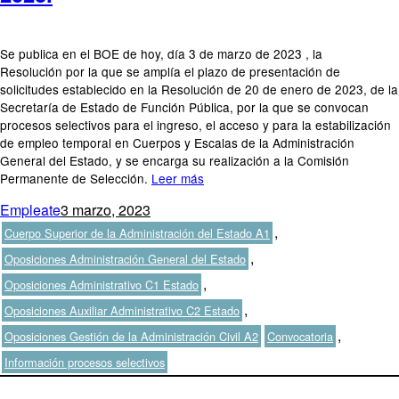
Se publica en el BOE de hoy, día 3 de marzo de 2023 , la
Resolución por la que se amplía el plazo de presentación de
solicitudes establecido en la Resolución de 20 de enero de 2023, de la
Secretaría de Estado de Función Pública, por la que se convocan
procesos selectivos para el ingreso, el acceso y para la estabilización
de empleo temporal en Cuerpos y Escalas de la Administración
General del Estado, y se encarga su realización a la Comisión
Permanente de Selección.
Leer más
Autor
Publicado
Categorías
Empleate
3 marzo, 2023
el
,
Cuerpo Superior de la Administración del Estado A1
,
Oposiciones Administración General del Estado
,
Oposiciones Administrativo C1 Estado
,
Oposiciones Auxiliar Administrativo C2 Estado
Etiquetas
,
Oposiciones Gestión de la Administración Civil A2
Convocatoria
Información procesos selectivos