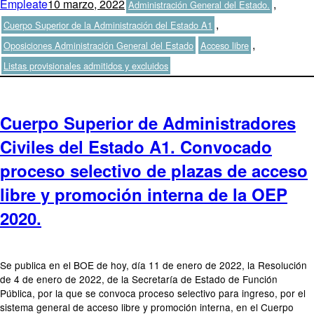
Autor
Publicado
Categorías
Empleate
10 marzo, 2022
,
Administración General del Estado.
el
,
Cuerpo Superior de la Administración del Estado A1
Etiquetas
,
Oposiciones Administración General del Estado
Acceso libre
Listas provisionales admitidos y excluidos
Cuerpo Superior de Administradores
Civiles del Estado A1. Convocado
proceso selectivo de plazas de acceso
libre y promoción interna de la OEP
2020.
Se publica en el BOE de hoy, día 11 de enero de 2022, la Resolución
de 4 de enero de 2022, de la Secretaría de Estado de Función
Pública, por la que se convoca proceso selectivo para ingreso, por el
sistema general de acceso libre y promoción interna, en el Cuerpo