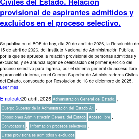
Civiles del Estado. Relación
provisional de aspirantes admitidos y
excluidos en el proceso selectivo.
Se publica en el BOE de hoy, día 20 de abril de 2026, la Resolución de
15 de abril de 2026, del Instituto Nacional de Administración Pública,
por la que se aprueba la relación provisional de personas admitidas y
excluidas, y se anuncia lugar de celebración del primer ejercicio del
proceso selectivo para ingreso, por el sistema general de acceso libre
y promoción interna, en el Cuerpo Superior de Administradores Civiles
del Estado, convocado por Resolución de 16 de diciembre de 2025.
Leer más
Autor
Publicado
Categorías
Empleate
20 abril, 2026
,
Administración General del Estado.
el
,
Cuerpo Superior de la Administración del Estado A1
Etiquetas
,
Oposiciones Administración General del Estado
Acceso libre
,
,
Convocatoria
Información procesos selectivos
Listas provisionales admitidos y excluidos