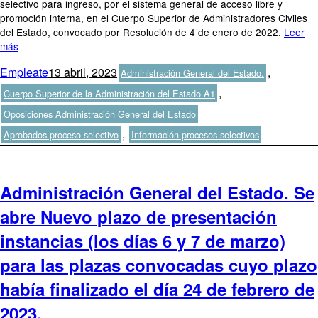
selectivo para ingreso, por el sistema general de acceso libre y
promoción interna, en el Cuerpo Superior de Administradores Civiles
del Estado, convocado por Resolución de 4 de enero de 2022.
Leer
más
Autor
Publicado
Categorías
Empleate
13 abril, 2023
,
Administración General del Estado.
el
,
Cuerpo Superior de la Administración del Estado A1
Etiquetas
Oposiciones Administración General del Estado
,
Aprobados proceso selectivo
Información procesos selectivos
Administración General del Estado. Se
abre Nuevo plazo de presentación
instancias (los días 6 y 7 de marzo)
para las plazas convocadas cuyo plazo
había finalizado el día 24 de febrero de
2023.