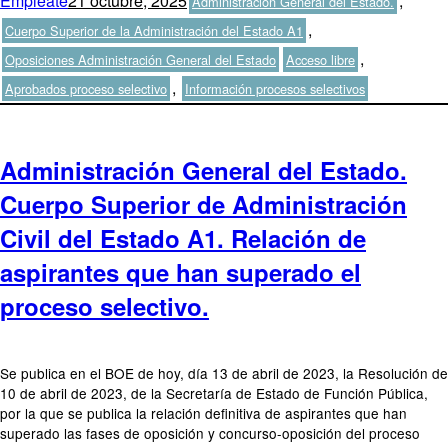
Empleate
21 octubre, 2025
,
Administración General del Estado.
el
,
Cuerpo Superior de la Administración del Estado A1
Etiquetas
,
Oposiciones Administración General del Estado
Acceso libre
,
Aprobados proceso selectivo
Información procesos selectivos
Administración General del Estado.
Cuerpo Superior de Administración
Civil del Estado A1. Relación de
aspirantes que han superado el
proceso selectivo.
Se publica en el BOE de hoy, día 13 de abril de 2023, la Resolución de
10 de abril de 2023, de la Secretaría de Estado de Función Pública,
por la que se publica la relación definitiva de aspirantes que han
superado las fases de oposición y concurso-oposición del proceso