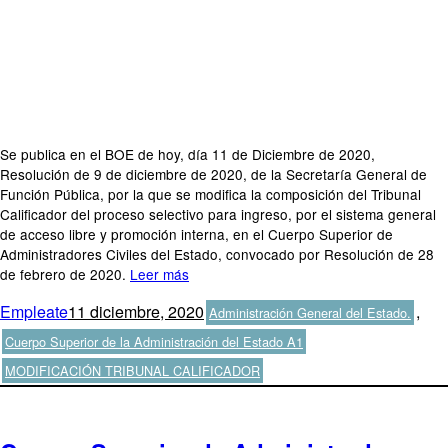
Se publica en el BOE de hoy, día 11 de Diciembre de 2020,
Resolución de 9 de diciembre de 2020, de la Secretaría General de
Función Pública, por la que se modifica la composición del Tribunal
Calificador del proceso selectivo para ingreso, por el sistema general
de acceso libre y promoción interna, en el Cuerpo Superior de
Administradores Civiles del Estado, convocado por Resolución de 28
de febrero de 2020.
Leer más
Autor
Publicado
Categorías
Empleate
11 diciembre, 2020
,
Administración General del Estado.
el
Etiquetas
Cuerpo Superior de la Administración del Estado A1
MODIFICACIÓN TRIBUNAL CALIFICADOR