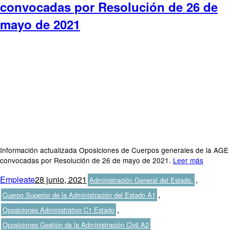
convocadas por Resolución de 26 de
mayo de 2021
Información actualizada Oposiciones de Cuerpos generales de la AGE
convocadas por Resolución de 26 de mayo de 2021.
Leer más
Autor
Publicado
Categorías
Empleate
28 junio, 2021
,
Administración General del Estado.
el
,
Cuerpo Superior de la Administración del Estado A1
,
Oposiciones Administrativo C1 Estado
Oposiciones Gestión de la Administración Civil A2