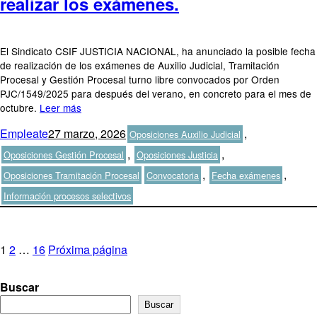
realizar los exámenes.
El Sindicato CSIF JUSTICIA NACIONAL, ha anunciado la posible fecha
de realización de los exámenes de Auxilio Judicial, Tramitación
Procesal y Gestión Procesal turno libre convocados por Orden
PJC/1549/2025 para después del verano, en concreto para el mes de
octubre.
Leer más
Autor
Publicado
Categorías
Empleate
27 marzo, 2026
,
Oposiciones Auxilio Judicial
el
,
,
Oposiciones Gestión Procesal
Oposiciones Justicia
Etiquetas
,
,
Oposiciones Tramitación Procesal
Convocatoria
Fecha exámenes
Información procesos selectivos
Paginación
Página
Página
Página
1
2
…
16
Próxima página
de
Buscar
entradas
Buscar