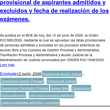
provisional de aspirantes admitidos y
excluidos y fecha de realización de los
exámenes.
Se publica en el BOE de hoy, día 12 de junio de 2026, la Orden
PJC/585/2026, mediante la cual se aprueban las listas provisionales
de personas admitidas y excluidas en los procesos selectivos de
acceso libre a los Cuerpos de Gestión Procesal y Administrativa,
Tramitación Procesal y Administrativa y Auxilio Judicial de la
Administración de Justicia convocados por ORDEN PJC/1549/2025.
Leer más
Autor
Publicado
Categorías
Empleate
12 junio, 2026
,
Oposiciones Auxilio Judicial
el
,
,
Oposiciones Gestión Procesal
Oposiciones Justicia
Etiquetas
,
,
Oposiciones Tramitación Procesal
Acceso libre
Convocatoria
,
,
Fecha exámenes
Información procesos selectivos
Listas provisionales admitidos y excluidos