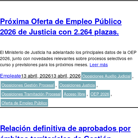
Próxima Oferta de Empleo Público
2026 de Justicia con 2.264 plazas.
El Ministerio de Justicia ha adelantado los principales datos de la OEP
2026, junto con novedades relevantes sobre procesos selectivos en
curso y previsiones para los próximos meses.
Leer más
Autor
Publicado
Categorías
Empleate
13 abril, 2026
13 abril, 2026
,
Oposiciones Auxilio Judicial
el
,
,
Oposiciones Gestión Procesal
Oposiciones Justicia
Etiquetas
,
,
Oposiciones Tramitación Procesal
Acceso libre
OEP 2026
Oferta de Empleo Público
Relación definitiva de aprobados por