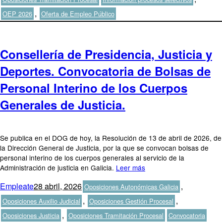
,
OEP 2026
Oferta de Empleo Público
Consellería de Presidencia, Justicia y
Deportes. Convocatoria de Bolsas de
Personal Interino de los Cuerpos
Generales de Justicia.
Se publica en el DOG de hoy, la Resolución de 13 de abril de 2026, de
la Dirección General de Justicia, por la que se convocan bolsas de
personal interino de los cuerpos generales al servicio de la
Administración de justicia en Galicia.
Leer más
Autor
Publicado
Categorías
Empleate
28 abril, 2026
,
Oposiciones Autonómicas Galicia
el
,
,
Oposiciones Auxilio Judicial
Oposiciones Gestión Procesal
Etiquetas
,
Oposiciones Justicia
Oposiciones Tramitación Procesal
Convocatoria