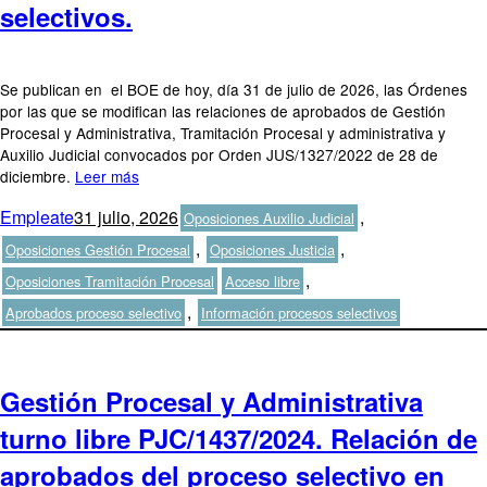
selectivos.
Se publican en el BOE de hoy, día 31 de julio de 2026, las Órdenes
por las que se modifican las relaciones de aprobados de Gestión
Procesal y Administrativa, Tramitación Procesal y administrativa y
Auxilio Judicial convocados por Orden JUS/1327/2022 de 28 de
diciembre.
Leer más
Autor
Publicado
Categorías
Empleate
31 julio, 2026
,
Oposiciones Auxilio Judicial
el
,
,
Oposiciones Gestión Procesal
Oposiciones Justicia
Etiquetas
,
Oposiciones Tramitación Procesal
Acceso libre
,
Aprobados proceso selectivo
Información procesos selectivos
Gestión Procesal y Administrativa
turno libre PJC/1437/2024. Relación de
aprobados del proceso selectivo en