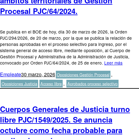
ámbitos territoriales de Gestión
Procesal PJC/64/2024.
Se publica en el BOE de hoy, día 30 de marzo de 2026, la Orden
PJC/294/2026, de 20 de marzo, por la que se publica la relación de
personas aprobadas en el proceso selectivo para ingreso, por el
sistema general de acceso libre, mediante oposición, al Cuerpo de
Gestión Procesal y Administrativa de la Administración de Justicia,
convocado por Orden PJC/64/2024, de 25 de enero.
Leer más
Autor
Publicado
Categorías
Empleate
30 marzo, 2026
,
Oposiciones Gestión Procesal
el
Etiquetas
,
Oposiciones Justicia
Acceso libre
Aprobados proceso selectivo
Cuerpos Generales de Justicia turno
libre PJC/1549/2025. Se anuncia
octubre como fecha probable para