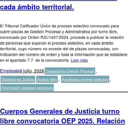
cada ámbito territorial.
El Tribunal Calificador Único de proceso selectivo convocado para
cubrir plazas de Gestión Procesal y Administrativa por turno libre,
convocado por Orden PJC/1437/2024, procede a publicar la relación
de personas que superan el proceso selectivo, en cada ámbito
territorial, cuyo número no excede del de plazas convocadas, con
indicación del número de orden y toda la información que se establece
en el apartado 7.7. de la convocatoria.
Leer más
Autor
Publicado
Categorías
Empleate
9 julio, 2026
,
Oposiciones Gestión Procesal
el
Etiquetas
,
,
Oposiciones Justicia
Acceso libre
Aprobados proceso selectivo
Información procesos selectivos
Cuerpos Generales de Justicia turno
libre convocatoria OEP 2025. Relación