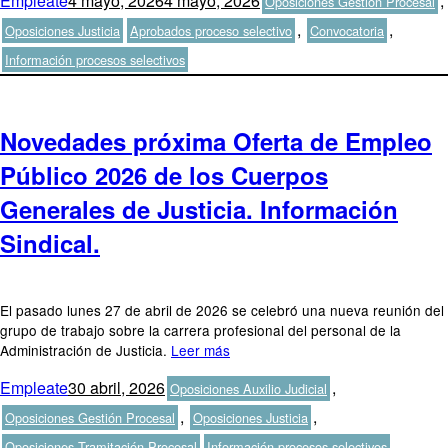
Empleate
4 mayo, 2026
4 mayo, 2026
,
Oposiciones Gestión Procesal
el
Etiquetas
,
,
Oposiciones Justicia
Aprobados proceso selectivo
Convocatoria
Información procesos selectivos
Novedades próxima Oferta de Empleo
Público 2026 de los Cuerpos
Generales de Justicia. Información
Sindical.
El pasado lunes 27 de abril de 2026 se celebró una nueva reunión del
grupo de trabajo sobre la carrera profesional del personal de la
Administración de Justicia.
Leer más
Autor
Publicado
Categorías
Empleate
30 abril, 2026
,
Oposiciones Auxilio Judicial
el
,
,
Oposiciones Gestión Procesal
Oposiciones Justicia
Etiquetas
,
Oposiciones Tramitación Procesal
Información procesos selectivos