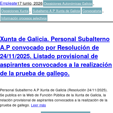
Autor
Publicado
Categorías
Empleate
17 junio, 2026
,
Oposiciones Autonómicas Galicia
el
Etiquetas
,
,
Oposiciones Xunta
Subalterno A.P Xunta de Galicia
Convocatoria
Información procesos selectivos
Xunta de Galicia. Personal Subalterno
A.P convocado por Resolución de
24/11/2025. Listado provisional de
aspirantes convocados a la realización
de la prueba de gallego.
Personal Subalterno A.P Xunta de Galicia (Resolución 24/11/2025).
Se publica en la Web de Función Pública de la Xunta de Galicia, la
relación provisional de aspirantes convocados a la realización de la
prueba de gallego.
Leer más