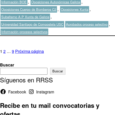
,
,
Información BOE
Oposiciones Autonómicas Galicia
,
,
Oposiciones Cuerpo de Bomberos C2
Oposiciones Xunta
,
Subalterno A.P Xunta de Galicia
Etiquetas
,
Universidad Santiago de Compostela USC
Aprobados proceso selectivo
Información procesos selectivos
Paginación
Página
Página
Página
1
2
…
9
Próxima página
de
Buscar
entradas
Buscar
Síguenos en RRSS
Facebook
Instagram
Recibe en tu mail convocatorias y
ofertas