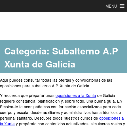
MENU
Ir
al
contenido
Categoría:
Subalterno A.P
Xunta de Galicia
Aquí puedes consultar todas las ofertas y convocatorias de las
oposiciones para subalterno A.P. Xunta de Galicia.
Y recuerda que preparar unas
oposiciones a la Xunta
de Galicia
requiere constancia, planificación y, sobre todo, una buena guía. En
Emplea-te te acompañamos con formación especializada para cada
cuerpo y escala: desde auxiliares y administrativos hasta técnicos o
personal sanitario. Descubre todos nuestros cursos de
oposiciones a
la Xunta
y prepárate con contenidos actualizados, simulacros reales y