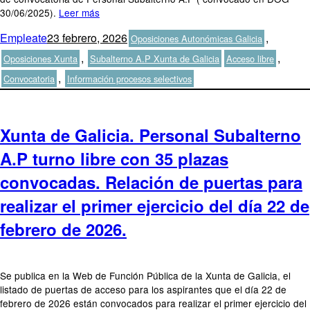
30/06/2025).
Leer más
Autor
Publicado
Categorías
Empleate
23 febrero, 2026
,
Oposiciones Autonómicas Galicia
el
Etiquetas
,
,
Oposiciones Xunta
Subalterno A.P Xunta de Galicia
Acceso libre
,
Convocatoria
Información procesos selectivos
Xunta de Galicia. Personal Subalterno
A.P turno libre con 35 plazas
convocadas. Relación de puertas para
realizar el primer ejercicio del día 22 de
febrero de 2026.
Se publica en la Web de Función Pública de la Xunta de Galicia, el
listado de puertas de acceso para los aspirantes que el día 22 de
febrero de 2026 están convocados para realizar el primer ejercicio del