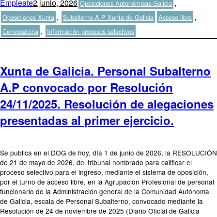
Autor
Publicado
Categorías
Empleate
2 junio, 2026
,
Oposiciones Autonómicas Galicia
el
Etiquetas
,
,
Oposiciones Xunta
Subalterno A.P Xunta de Galicia
Acceso libre
,
Convocatoria
Información procesos selectivos
Xunta de Galicia. Personal Subalterno
A.P convocado por Resolución
24/11/2025. Resolución de alegaciones
presentadas al primer ejercicio.
Se publica en el DOG de hoy, día 1 de junio de 2026, la RESOLUCIÓN
de 21 de mayo de 2026, del tribunal nombrado para calificar el
proceso selectivo para el ingreso, mediante el sistema de oposición,
por el turno de acceso libre, en la Agrupación Profesional de personal
funcionario de la Administración general de la Comunidad Autónoma
de Galicia, escala de Personal Subalterno, convocado mediante la
Resolución de 24 de noviembre de 2025 (Diario Oficial de Galicia