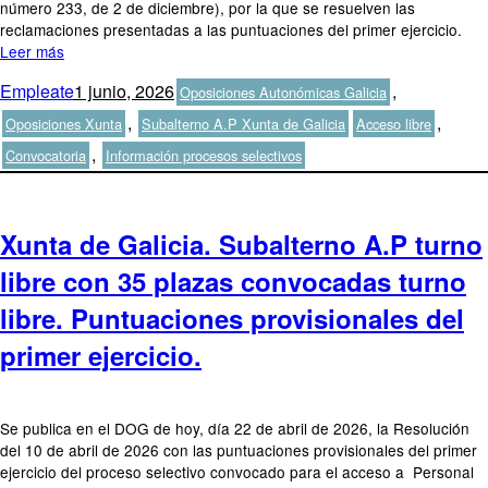
número 233, de 2 de diciembre), por la que se resuelven las
reclamaciones presentadas a las puntuaciones del primer ejercicio.
Leer más
Autor
Publicado
Categorías
Empleate
1 junio, 2026
,
Oposiciones Autonómicas Galicia
el
Etiquetas
,
,
Oposiciones Xunta
Subalterno A.P Xunta de Galicia
Acceso libre
,
Convocatoria
Información procesos selectivos
Xunta de Galicia. Subalterno A.P turno
libre con 35 plazas convocadas turno
libre. Puntuaciones provisionales del
primer ejercicio.
Se publica en el DOG de hoy, día 22 de abril de 2026, la Resolución
del 10 de abril de 2026 con las puntuaciones provisionales del primer
ejercicio del proceso selectivo convocado para el acceso a Personal