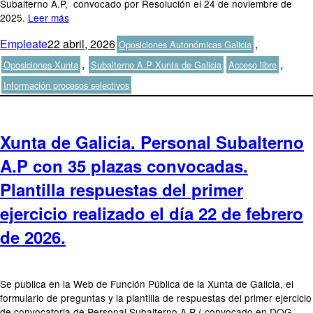
Subalterno A.P, convocado por Resolución el 24 de noviembre de
2025.
Leer más
Autor
Publicado
Categorías
Empleate
22 abril, 2026
,
Oposiciones Autonómicas Galicia
el
Etiquetas
,
,
Oposiciones Xunta
Subalterno A.P Xunta de Galicia
Acceso libre
Información procesos selectivos
Xunta de Galicia. Personal Subalterno
A.P con 35 plazas convocadas.
Plantilla respuestas del primer
ejercicio realizado el día 22 de febrero
de 2026.
Se publica en la Web de Función Pública de la Xunta de Galicia, el
formulario de preguntas y la plantilla de respuestas del primer ejercicio
de convocatoria de Personal Subalterno A.P ( convocado en DOG