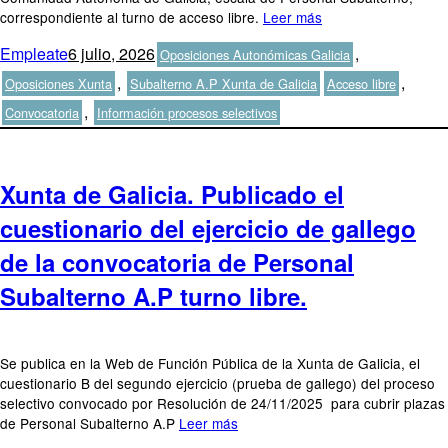
correspondiente al turno de acceso libre.
Leer más
Autor
Publicado
Categorías
Empleate
6 julio, 2026
,
Oposiciones Autonómicas Galicia
el
Etiquetas
,
,
Oposiciones Xunta
Subalterno A.P Xunta de Galicia
Acceso libre
,
Convocatoria
Información procesos selectivos
Xunta de Galicia. Publicado el
cuestionario del ejercicio de gallego
de la convocatoria de Personal
Subalterno A.P turno libre.
Se publica en la Web de Función Pública de la Xunta de Galicia, el
cuestionario B del segundo ejercicio (prueba de gallego) del proceso
selectivo convocado por Resolución de 24/11/2025 para cubrir plazas
de Personal Subalterno A.P
Leer más