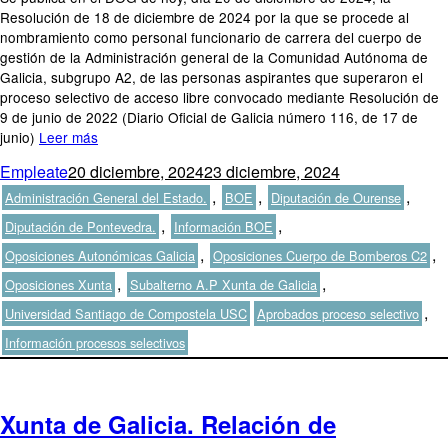
Resolución de 18 de diciembre de 2024 por la que se procede al
nombramiento como personal funcionario de carrera del cuerpo de
gestión de la Administración general de la Comunidad Autónoma de
Galicia, subgrupo A2, de las personas aspirantes que superaron el
proceso selectivo de acceso libre convocado mediante Resolución de
9 de junio de 2022 (Diario Oficial de Galicia número 116, de 17 de
junio)
Leer más
Autor
Publicado
Categorías
Empleate
20 diciembre, 2024
23 diciembre, 2024
el
,
,
,
Administración General del Estado.
BOE
Diputación de Ourense
,
,
Diputación de Pontevedra.
Información BOE
,
,
Oposiciones Autonómicas Galicia
Oposiciones Cuerpo de Bomberos C2
,
,
Oposiciones Xunta
Subalterno A.P Xunta de Galicia
Etiquetas
,
Universidad Santiago de Compostela USC
Aprobados proceso selectivo
Información procesos selectivos
Xunta de Galicia. Relación de