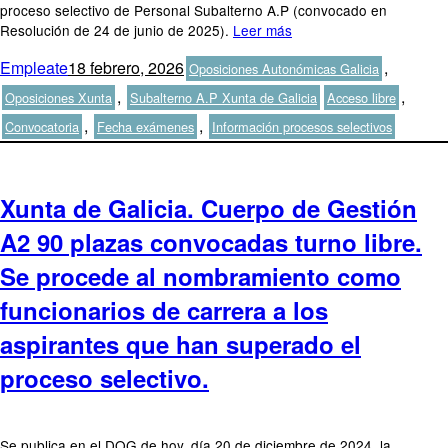
proceso selectivo de Personal Subalterno A.P (convocado en
Resolución de 24 de junio de 2025).
Leer más
Autor
Publicado
Categorías
Empleate
18 febrero, 2026
,
Oposiciones Autonómicas Galicia
el
Etiquetas
,
,
Oposiciones Xunta
Subalterno A.P Xunta de Galicia
Acceso libre
,
,
Convocatoria
Fecha exámenes
Información procesos selectivos
Xunta de Galicia. Cuerpo de Gestión
A2 90 plazas convocadas turno libre.
Se procede al nombramiento como
funcionarios de carrera a los
aspirantes que han superado el
proceso selectivo.
Se publica en el DOG de hoy, día 20 de diciembre de 2024, la