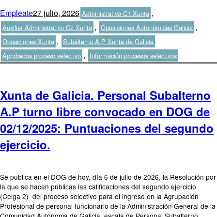
Autor
Publicado
Categorías
Empleate
27 julio, 2026
,
Administrativo C1 Xunta
el
,
,
Auxiliar Administrativo C2 Xunta
Oposiciones Autonómicas Galicia
Etiquetas
,
Oposiciones Xunta
Subalterno A.P Xunta de Galicia
,
Aprobados proceso selectivo
Información procesos selectivos
Xunta de Galicia. Personal Subalterno
A.P turno libre convocado en DOG de
02/12/2025: Puntuaciones del segundo
ejercicio.
Se publica en el DOG de hoy, día 6 de julio de 2026, la Resolución por
la que se hacen públicas las calificaciones del segundo ejercicio
(Celga 2) del proceso selectivo para el ingreso en la Agrupación
Profesional de personal funcionario de la Administración General de la
Comunidad Autónoma de Galicia, escala de Personal Subalterno,