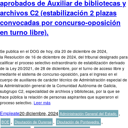
aprobados de Auxiliar de bibliotecas y
archivos C2 (estabilización 2 plazas
convocadas por concurso-oposición
en turno libre).
Se publica en el DOG de hoy, día 20 de diciembre de 2024,
la Resolución de 16 de diciembre de 2024, del tribunal designado para
calificar el proceso selectivo extraordinario de estabilización derivado
de la Ley 20/2021, de 28 de diciembre, por el turno de acceso libre y
mediante el sistema de concurso-oposición, para el ingreso en el
cuerpo de auxiliares de carácter técnico de Administración especial de
la Administración general de la Comunidad Autónoma de Galicia,
subgrupo C2, especialidad de archivos y bibliotecas, por la que se
hace pública la relación de personas aspirantes que superaron el
proceso selectivo.
Leer más
Autor
Publicado
Categorías
Empleate
20 diciembre, 2024
,
Administración General del Estado.
el
,
,
,
BOE
Diputación de Ourense
Diputación de Pontevedra.