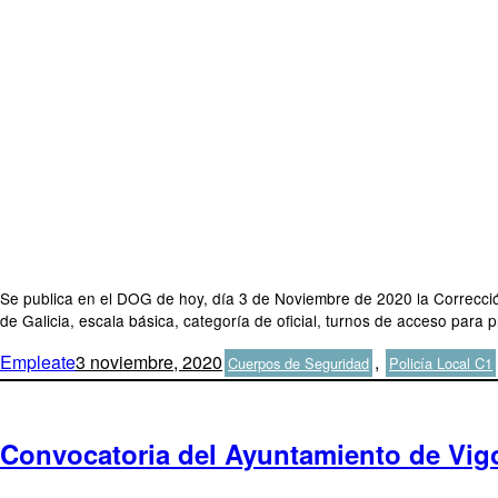
Se publica en el DOG de hoy, día 3 de Noviembre de 2020 la Corrección
de Galicia, escala básica, categoría de oficial, turnos de acceso para 
Autor
Publicado
Categorías
Empleate
3 noviembre, 2020
,
Cuerpos de Seguridad
Policía Local C1
el
Convocatoria del Ayuntamiento de Vigo 