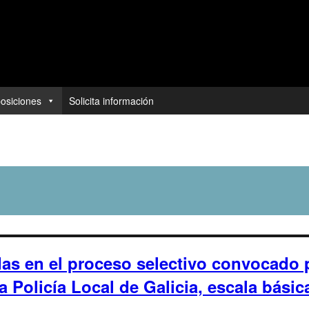
posiciones
Solicita información
as en el proceso selectivo convocado p
 Policía Local de Galicia, escala básica