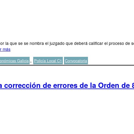
 la que se se nombra el juzgado que deberá calificar el proceso de sele
r más
Etiquetas
,
onómicas Galicia
Policía Local C1
Convocatoria
a corrección de errores de la Orden de 8