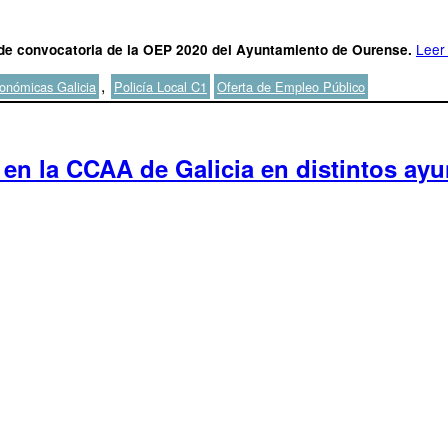
Leer
 de convocatoria de la OEP 2020 del Ayuntamiento de Ourense.
Etiquetas
,
onómicas Galicia
Policía Local C1
Oferta de Empleo Público
 en la CCAA de Galicia en distintos ay