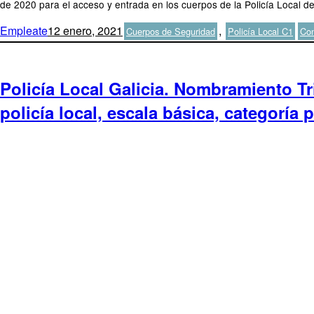
de 2020 para el acceso y entrada en los cuerpos de la Policía Local de 
Autor
Publicado
Categorías
Eti
Empleate
12 enero, 2021
,
Cuerpos de Seguridad
Policía Local C1
Con
el
Policía Local Galicia. Nombramiento Tri
policía local, escala básica, categoría 