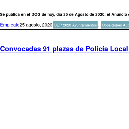
Se publica en el DOG de hoy, día 25 de Agosto de 2020, el Anuncio
Autor
Publicado
Categorías
Empleate
25 agosto, 2020
,
OEP 2020 Ayuntamientos
Oposiciones Aut
el
Convocadas 91 plazas de Policía Local