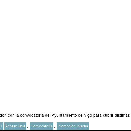
ión con la convocatoria del Ayuntamiento de Vigo para cubrir distintas
Etiquetas
,
,
C1
Acceso libre
Convocatoria
Promoción interna