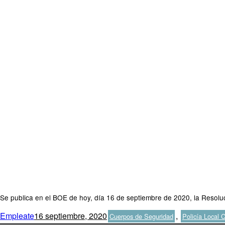
Se publica en el BOE de hoy, día 16 de septiembre de 2020, la Resoluc
Autor
Publicado
Categorías
Empleate
16 septiembre, 2020
,
Cuerpos de Seguridad
Policía Local 