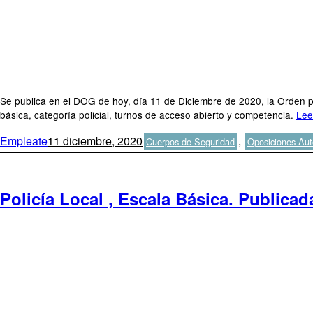
Se publica en el DOG de hoy, día 11 de Diciembre de 2020, la Orden por
básica, categoría policial, turnos de acceso abierto y competencia.
Lee
Autor
Publicado
Categorías
Empleate
11 diciembre, 2020
,
Cuerpos de Seguridad
Oposiciones Aut
el
Policía Local , Escala Básica. Publicad