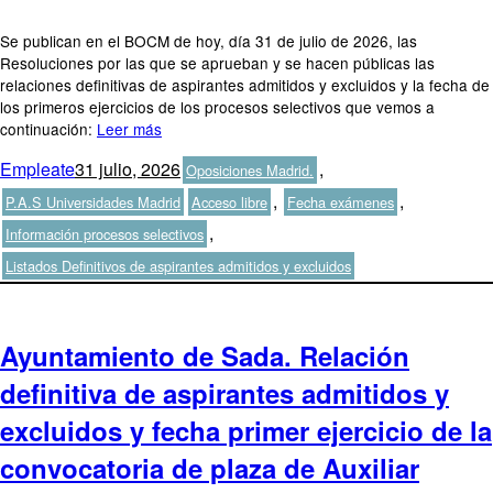
Se publican en el BOCM de hoy, día 31 de julio de 2026, las
Resoluciones por las que se aprueban y se hacen públicas las
relaciones definitivas de aspirantes admitidos y excluidos y la fecha de
los primeros ejercicios de los procesos selectivos que vemos a
continuación:
Leer más
Autor
Publicado
Categorías
Empleate
31 julio, 2026
,
Oposiciones Madrid.
el
Etiquetas
,
,
P.A.S Universidades Madrid
Acceso libre
Fecha exámenes
,
Información procesos selectivos
Listados Definitivos de aspirantes admitidos y excluidos
Ayuntamiento de Sada. Relación
definitiva de aspirantes admitidos y
excluidos y fecha primer ejercicio de la
convocatoria de plaza de Auxiliar