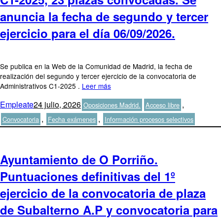
anuncia la fecha de segundo y tercer
ejercicio para el día 06/09/2026.
Se publica en la Web de la Comunidad de Madrid, la fecha de
realización del segundo y tercer ejercicio de la convocatoria de
Administrativos C1-2025 .
Leer más
Autor
Publicado
Categorías
Etiquetas
Empleate
24 julio, 2026
,
Oposiciones Madrid.
Acceso libre
el
,
,
Convocatoria
Fecha exámenes
Información procesos selectivos
Ayuntamiento de O Porriño.
Puntuaciones definitivas del 1º
ejercicio de la convocatoria de plaza
de Subalterno A.P y convocatoria para