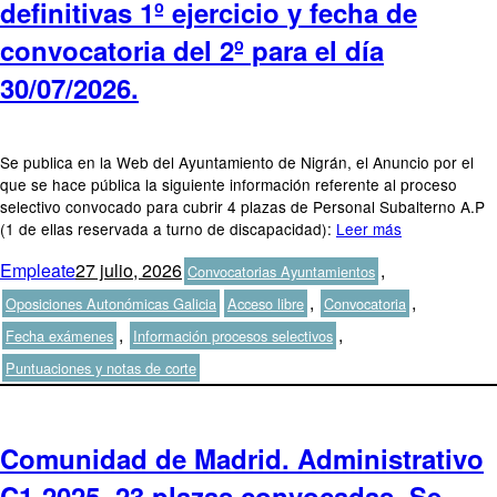
definitivas 1º ejercicio y fecha de
convocatoria del 2º para el día
30/07/2026.
Se publica en la Web del Ayuntamiento de Nigrán, el Anuncio por el
que se hace pública la siguiente información referente al proceso
selectivo convocado para cubrir 4 plazas de Personal Subalterno A.P
(1 de ellas reservada a turno de discapacidad):
Leer más
Autor
Publicado
Categorías
Empleate
27 julio, 2026
,
Convocatorias Ayuntamientos
el
Etiquetas
,
,
Oposiciones Autonómicas Galicia
Acceso libre
Convocatoria
,
,
Fecha exámenes
Información procesos selectivos
Puntuaciones y notas de corte
Comunidad de Madrid. Administrativo
C1-2025, 23 plazas convocadas. Se