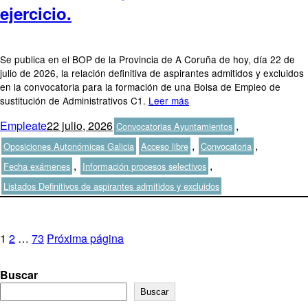
ejercicio.
Se publica en el BOP de la Provincia de A Coruña de hoy, día 22 de
julio de 2026, la relación definitiva de aspirantes admitidos y excluidos
en la convocatoria para la formación de una Bolsa de Empleo de
sustitución de Administrativos C1.
Leer más
Autor
Publicado
Categorías
Empleate
22 julio, 2026
,
Convocatorias Ayuntamientos
el
Etiquetas
,
,
Oposiciones Autonómicas Galicia
Acceso libre
Convocatoria
,
,
Fecha exámenes
Información procesos selectivos
Listados Definitivos de aspirantes admitidos y excluidos
Paginación
Página
Página
Página
1
2
…
73
Próxima página
de
Buscar
entradas
Buscar