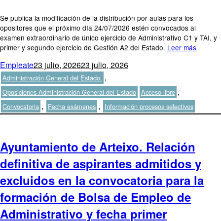
Se publica la modificación de la distribución por aulas para los
opositores que el próximo día 24/07/2026 estén convocados al
examen extraordinario de único ejercicio de Administrativo C1 y TAI, y
primer y segundo ejercicio de Gestión A2 del Estado.
Leer más
Autor
Publicado
Categorías
Empleate
23 julio, 2026
23 julio, 2026
el
,
Administración General del Estado.
Etiquetas
,
Oposiciones Administración General del Estado
Acceso libre
,
,
Convocatoria
Fecha exámenes
Información procesos selectivos
Ayuntamiento de Arteixo. Relación
definitiva de aspirantes admitidos y
excluidos en la convocatoria para la
formación de Bolsa de Empleo de
Administrativo y fecha primer