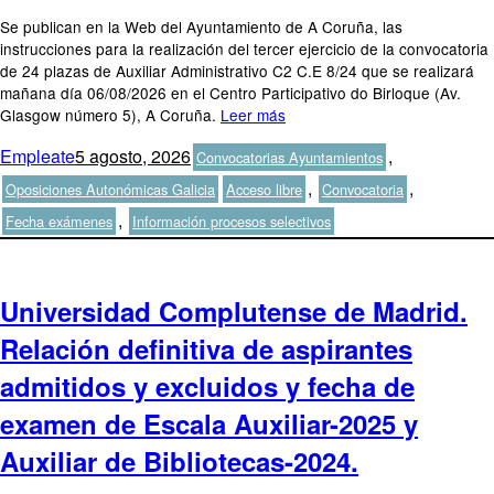
Se publican en la Web del Ayuntamiento de A Coruña, las
instrucciones para la realización del tercer ejercicio de la convocatoria
de 24 plazas de Auxiliar Administrativo C2 C.E 8/24 que se realizará
mañana día 06/08/2026 en el Centro Participativo do Birloque (Av.
Glasgow número 5), A Coruña.
Leer más
Autor
Publicado
Categorías
Empleate
5 agosto, 2026
,
Convocatorias Ayuntamientos
el
Etiquetas
,
,
Oposiciones Autonómicas Galicia
Acceso libre
Convocatoria
,
Fecha exámenes
Información procesos selectivos
Universidad Complutense de Madrid.
Relación definitiva de aspirantes
admitidos y excluidos y fecha de
examen de Escala Auxiliar-2025 y
Auxiliar de Bibliotecas-2024.