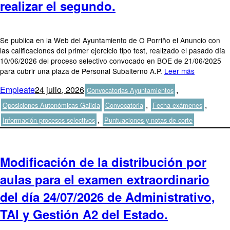
realizar el segundo.
Se publica en la Web del Ayuntamiento de O Porriño el Anuncio con
las calificaciones del primer ejercicio tipo test, realizado el pasado día
10/06/2026 del proceso selectivo convocado en BOE de 21/06/2025
para cubrir una plaza de Personal Subalterno A.P.
Leer más
Autor
Publicado
Categorías
Empleate
24 julio, 2026
,
Convocatorias Ayuntamientos
el
Etiquetas
,
,
Oposiciones Autonómicas Galicia
Convocatoria
Fecha exámenes
,
Información procesos selectivos
Puntuaciones y notas de corte
Modificación de la distribución por
aulas para el examen extraordinario
del día 24/07/2026 de Administrativo,
TAI y Gestión A2 del Estado.