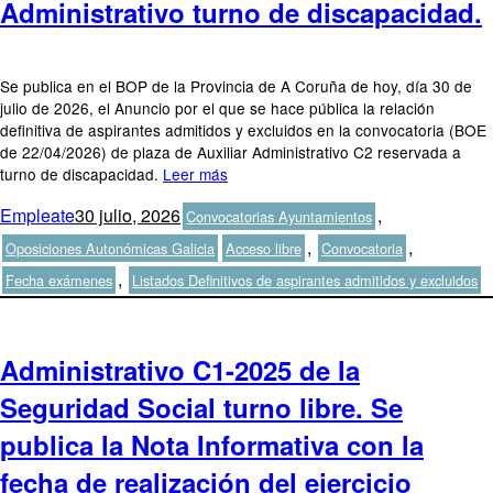
Administrativo turno de discapacidad.
Se publica en el BOP de la Provincia de A Coruña de hoy, día 30 de
julio de 2026, el Anuncio por el que se hace pública la relación
definitiva de aspirantes admitidos y excluidos en la convocatoria (BOE
de 22/04/2026) de plaza de Auxiliar Administrativo C2 reservada a
turno de discapacidad.
Leer más
Autor
Publicado
Categorías
Empleate
30 julio, 2026
,
Convocatorias Ayuntamientos
el
Etiquetas
,
,
Oposiciones Autonómicas Galicia
Acceso libre
Convocatoria
,
Fecha exámenes
Listados Definitivos de aspirantes admitidos y excluidos
Administrativo C1-2025 de la
Seguridad Social turno libre. Se
publica la Nota Informativa con la
fecha de realización del ejercicio