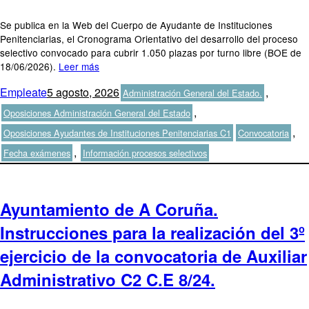
Se publica en la Web del Cuerpo de Ayudante de Instituciones
Penitenciarias, el Cronograma Orientativo del desarrollo del proceso
selectivo convocado para cubrir 1.050 plazas por turno libre (BOE de
18/06/2026).
Leer más
Autor
Publicado
Categorías
Empleate
5 agosto, 2026
,
Administración General del Estado.
el
,
Oposiciones Administración General del Estado
Etiquetas
,
Oposiciones Ayudantes de Instituciones Penitenciarias C1
Convocatoria
,
Fecha exámenes
Información procesos selectivos
Ayuntamiento de A Coruña.
Instrucciones para la realización del 3º
ejercicio de la convocatoria de Auxiliar
Administrativo C2 C.E 8/24.