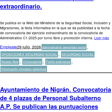
extraordinario.
Se publica en la Web del Ministerio de la Seguridad Social, Inclusión y
Migraciones, la Nota Informativa en la que se da publicidad a la fecha
de convocatoria del ejercicio extraordinario de la convocatoria de
Administrativo C1-2025 por turno libre y promoción interna.
Leer más
Autor
Publicado
Categorías
Empleate
29 julio, 2026
,
administrativo seguridad social
el
Etiquetas
,
OPOSICIONES SEGURIDAD SOCIAL
SEGURIDAD SOCIAL
,
,
,
Acceso libre
Convocatoria
Fecha exámenes
Información procesos selectivos
Ayuntamiento de Nigrán. Convocatoria
de 4 plazas de Personal Subalterno
A.P. Se publican las puntuaciones