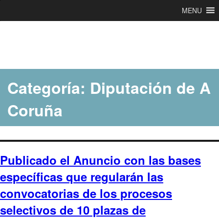
MENU
Ir
al
contenido
Categoría:
Diputación de A
Coruña
Publicado el Anuncio con las bases
específicas que regularán las
convocatorias de los procesos
selectivos de 10 plazas de