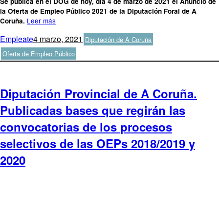
Se publica en el DOG de hoy, día 4 de marzo de 2021 el Anuncio de
la Oferta de Empleo Público 2021 de la Diputación Foral de A
Leer más
Coruña.
Autor
Publicado
Categorías
Etiquetas
Empleate
4 marzo, 2021
Diputación de A Coruña
el
Oferta de Empleo Público
Diputación Provincial de A Coruña.
Publicadas bases que regirán las
convocatorias de los procesos
selectivos de las OEPs 2018/2019 y
2020