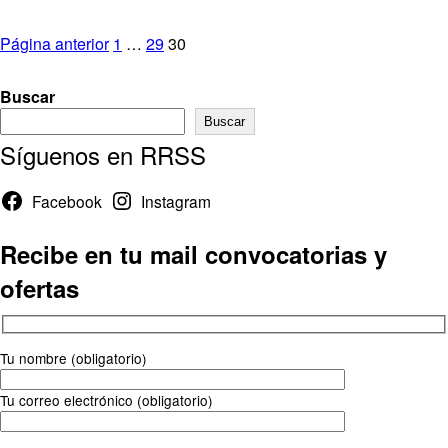
Paginación
Página
Página
Página
Página anterior
1
…
29
30
de
Buscar
entradas
Buscar
Síguenos en RRSS
Facebook
Instagram
Recibe en tu mail convocatorias y
ofertas
Tu nombre (obligatorio)
Tu correo electrónico (obligatorio)