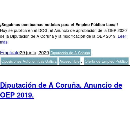
¡Seguimos con buenas noticias para el Empleo Público Local!
Hoy se publica en el DOG, el Anuncio de aprobación de la OEP 2020
de la Diputación de A Coruña y la modificación de la OEP 2019.
Leer
más
Autor
Publicado
Categorías
Empleate
29 junio, 2020
,
Diputación de A Coruña
el
Etiquetas
,
Oposiciones Autonómicas Galicia
Acceso libre
Oferta de Empleo Público
Diputación de A Coruña. Anuncio de
OEP 2019.