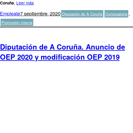
Leer más
Coruña.
Autor
Publicado
Categorías
Etiquetas
Empleate
7 septiembre, 2020
,
Diputación de A Coruña
Convocatoria
el
Promoción interna
Diputación de A Coruña. Anuncio de
OEP 2020 y modificación OEP 2019