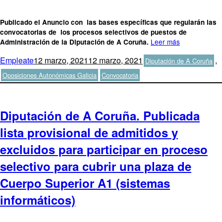
Publicado el Anuncio con las bases específicas que regularán las
convocatorias de los procesos selectivos de puestos de
Leer más
Administración de la Diputación de A Coruña.
Autor
Publicado
Categorías
Empleate
12 marzo, 2021
12 marzo, 2021
,
Diputación de A Coruña
el
Etiquetas
Oposiciones Autonómicas Galicia
Convocatoria
Diputación de A Coruña. Publicada
lista provisional de admitidos y
excluidos para participar en proceso
selectivo para cubrir una plaza de
Cuerpo Superior A1 (sistemas
informáticos)