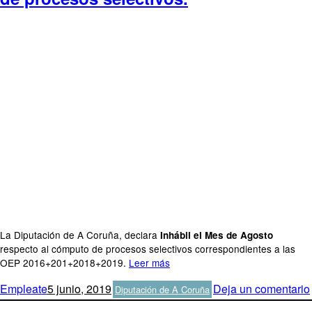
La Diputación de A Coruña, declara
Inhábil el Mes de Agosto
respecto al cómputo de procesos selectivos correspondientes a las
OEP 2016+201+2018+2019.
Leer más
Autor
Publicado
Categorías
Empleate
5 junio, 2019
Deja un comentario
Diputación de A Coruña
el