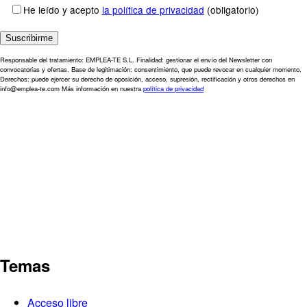
He leído y acepto
la política de privacidad
(obligatorio)
Responsable del tratamiento: EMPLEA-TE S.L. Finalidad: gestionar el envío del Newsletter con
convocatorias y ofertas. Base de legitimación: consentimiento, que puede revocar en cualquier momento.
Derechos: puede ejercer su derecho de oposición, acceso, supresión, rectificación y otros derechos en
info@emplea-te.com Más información en nuestra
política de privacidad
Temas
Acceso libre