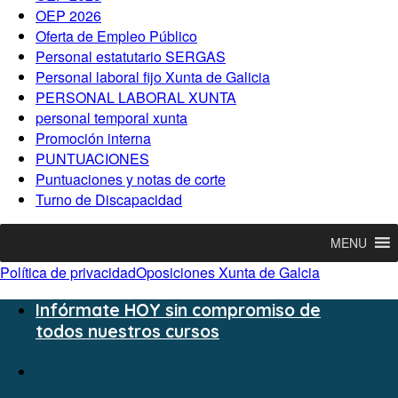
OEP 2026
Oferta de Empleo Público
Personal estatutario SERGAS
Personal laboral fijo Xunta de Galicia
PERSONAL LABORAL XUNTA
personal temporal xunta
Promoción interna
PUNTUACIONES
Puntuaciones y notas de corte
Turno de Discapacidad
MENU
Política de privacidad
Oposiciones Xunta de Galcia
Infórmate HOY sin compromiso de
todos nuestros cursos