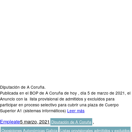
Diputación de A Coruña.
Publicada en el BOP de A Coruña de hoy , día 5 de marzo de 2021, el
Anuncio con la lista provisional de admitidos y excluidos para
participar en proceso selectivo para cubrir una plaza de Cuerpo
Superior A1 (sistemas informáticos)
Leer más
Autor
Publicado
Categorías
Empleate
5 marzo, 2021
,
Diputación de A Coruña
el
Etiquetas
Oposiciones Autonómicas Galicia
Listas provisionales admitidos y excluidos