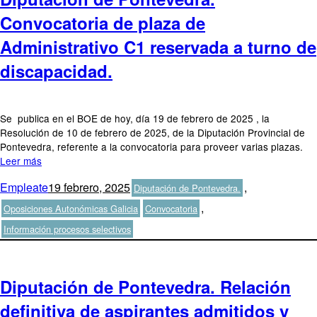
Convocatoria de plaza de
Administrativo C1 reservada a turno de
discapacidad.
Se publica en el BOE de hoy, día 19 de febrero de 2025 , la
Resolución de 10 de febrero de 2025, de la Diputación Provincial de
Pontevedra, referente a la convocatoria para proveer varias plazas.
Leer más
Autor
Publicado
Categorías
Empleate
19 febrero, 2025
,
Diputación de Pontevedra.
el
Etiquetas
,
Oposiciones Autonómicas Galicia
Convocatoria
Información procesos selectivos
Diputación de Pontevedra. Relación
definitiva de aspirantes admitidos y