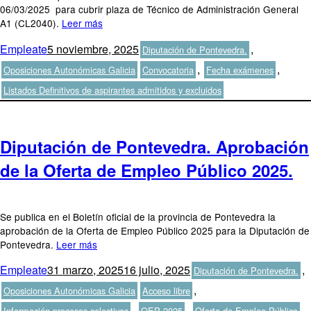
06/03/2025 para cubrir plaza de Técnico de Administración General
A1 (CL2040).
Leer más
Autor
Publicado
Categorías
Empleate
5 noviembre, 2025
,
Diputación de Pontevedra.
el
Etiquetas
,
,
Oposiciones Autonómicas Galicia
Convocatoria
Fecha exámenes
Listados Definitivos de aspirantes admitidos y excluidos
Diputación de Pontevedra. Aprobación
de la Oferta de Empleo Público 2025.
Se publica en el Boletín oficial de la provincia de Pontevedra la
aprobación de la Oferta de Empleo Público 2025 para la Diputación de
Pontevedra.
Leer más
Autor
Publicado
Categorías
Empleate
31 marzo, 2025
16 julio, 2025
,
Diputación de Pontevedra.
el
Etiquetas
,
Oposiciones Autonómicas Galicia
Acceso libre
,
,
Información procesos selectivos
OEP 2025
Oferta de Empleo Público