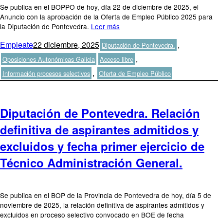
Se publica en el BOPPO de hoy, día 22 de diciembre de 2025, el
Anuncio con la aprobación de la Oferta de Empleo Público 2025 para
la Diputación de Pontevedra.
Leer más
Autor
Publicado
Categorías
Empleate
22 diciembre, 2025
,
Diputación de Pontevedra.
el
Etiquetas
,
Oposiciones Autonómicas Galicia
Acceso libre
,
Información procesos selectivos
Oferta de Empleo Público
Diputación de Pontevedra. Relación
definitiva de aspirantes admitidos y
excluidos y fecha primer ejercicio de
Técnico Administración General.
Se publica en el BOP de la Provincia de Pontevedra de hoy, día 5 de
noviembre de 2025, la relación definitiva de aspirantes admitidos y
excluidos en proceso selectivo convocado en BOE de fecha