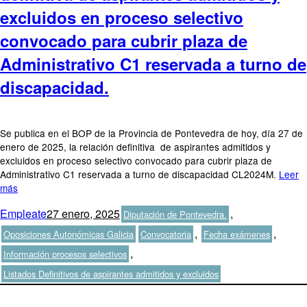
excluidos en proceso selectivo
convocado para cubrir plaza de
Administrativo C1 reservada a turno de
discapacidad.
Se publica en el BOP de la Provincia de Pontevedra de hoy, día 27 de
enero de 2025, la relación definitiva de aspirantes admitidos y
excluidos en proceso selectivo convocado para cubrir plaza de
Administrativo C1 reservada a turno de discapacidad CL2024M.
Leer
más
Autor
Publicado
Categorías
Empleate
27 enero, 2025
,
Diputación de Pontevedra.
el
Etiquetas
,
,
Oposiciones Autonómicas Galicia
Convocatoria
Fecha exámenes
,
Información procesos selectivos
Listados Definitivos de aspirantes admitidos y excluidos