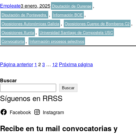
Autor
Publicado
Categorías
Empleate
3 enero, 2025
,
Diputación de Ourense
el
,
,
Diputación de Pontevedra.
Información BOE
,
,
Oposiciones Autonómicas Galicia
Oposiciones Cuerpo de Bomberos C2
Etiquetas
,
Oposiciones Xunta
Universidad Santiago de Compostela USC
,
Convocatoria
Información procesos selectivos
Paginación
Página
Página
Página
Página
Página anterior
1
2
3
…
12
Próxima página
de
Buscar
entradas
Buscar
Síguenos en RRSS
Facebook
Instagram
Recibe en tu mail convocatorias y