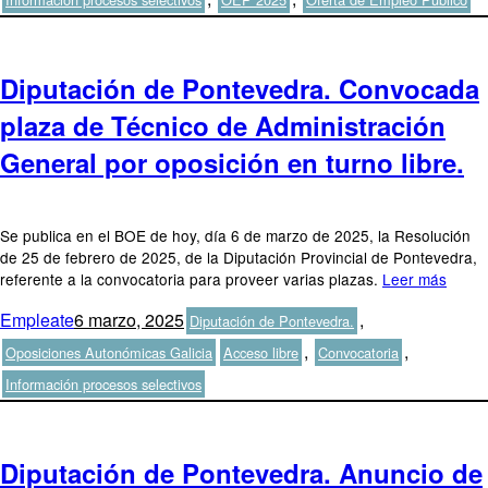
Diputación de Pontevedra. Convocada
plaza de Técnico de Administración
General por oposición en turno libre.
Se publica en el BOE de hoy, día 6 de marzo de 2025, la Resolución
de 25 de febrero de 2025, de la Diputación Provincial de Pontevedra,
referente a la convocatoria para proveer varias plazas.
Leer más
Autor
Publicado
Categorías
Empleate
6 marzo, 2025
,
Diputación de Pontevedra.
el
Etiquetas
,
,
Oposiciones Autonómicas Galicia
Acceso libre
Convocatoria
Información procesos selectivos
Diputación de Pontevedra. Anuncio de