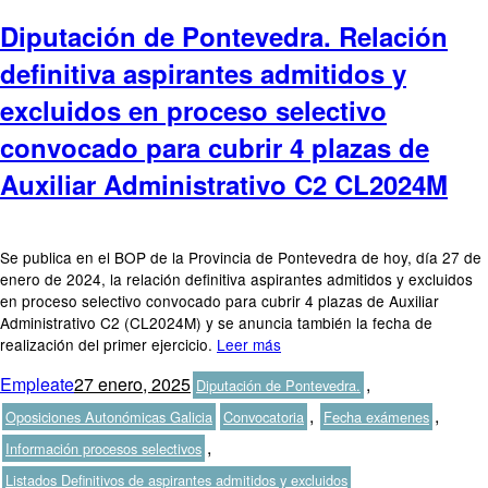
Diputación de Pontevedra. Relación
definitiva aspirantes admitidos y
excluidos en proceso selectivo
convocado para cubrir 4 plazas de
Auxiliar Administrativo C2 CL2024M
Se publica en el BOP de la Provincia de Pontevedra de hoy, día 27 de
enero de 2024, la relación definitiva aspirantes admitidos y excluidos
en proceso selectivo convocado para cubrir 4 plazas de Auxiliar
Administrativo C2 (CL2024M) y se anuncia también la fecha de
realización del primer ejercicio.
Leer más
Autor
Publicado
Categorías
Empleate
27 enero, 2025
,
Diputación de Pontevedra.
el
Etiquetas
,
,
Oposiciones Autonómicas Galicia
Convocatoria
Fecha exámenes
,
Información procesos selectivos
Listados Definitivos de aspirantes admitidos y excluidos