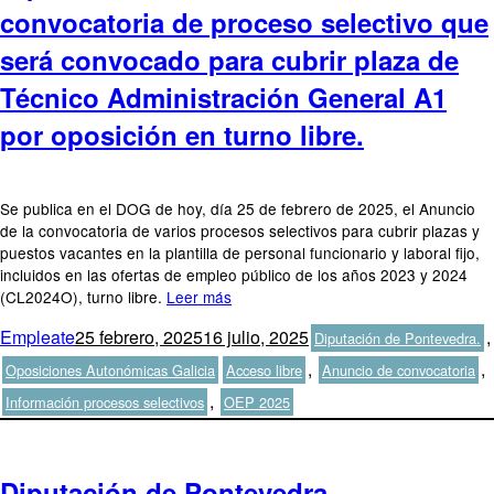
convocatoria de proceso selectivo que
será convocado para cubrir plaza de
Técnico Administración General A1
por oposición en turno libre.
Se publica en el DOG de hoy, día 25 de febrero de 2025, el Anuncio
de la convocatoria de varios procesos selectivos para cubrir plazas y
puestos vacantes en la plantilla de personal funcionario y laboral fijo,
incluidos en las ofertas de empleo público de los años 2023 y 2024
(CL2024O), turno libre.
Leer más
Autor
Publicado
Categorías
Empleate
25 febrero, 2025
16 julio, 2025
,
Diputación de Pontevedra.
el
Etiquetas
,
,
Oposiciones Autonómicas Galicia
Acceso libre
Anuncio de convocatoria
,
Información procesos selectivos
OEP 2025
Diputación de Pontevedra.