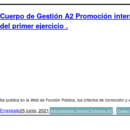
Cuerpo de Gestión A2 Promoción interna
del primer ejercicio .
Se publica en la Web de Función Pública, los criterios de corrección y
Autor
Publicado
Categorías
Empleate
25 junio, 2021
,
Administración General Subgrupo A2
Cuerpo 
el