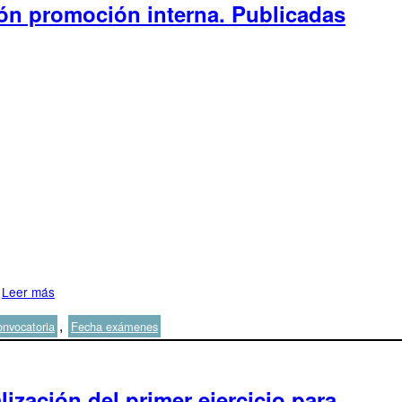
ión promoción interna. Publicadas
Leer más
iquetas
,
nvocatoria
Fecha exámenes
lización del primer ejercicio para