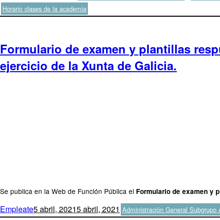
el
Horario clases de la academia
Formulario de examen y plantillas resp
ejercicio de la Xunta de Galicia.
Se publica en la Web de Función Pública el
Formulario de examen y pl
Autor
Publicado
Categorías
Empleate
5 abril, 2021
5 abril, 2021
Administración General Subgrupo
el