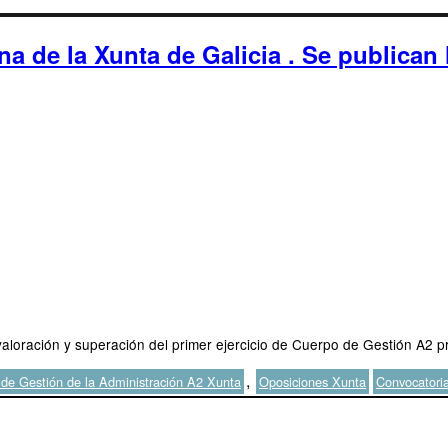
 de la Xunta de Galicia . Se publican l
 valoración y superación del primer ejercicio de Cuerpo de Gestión A2 p
Etiquetas
,
de Gestión de la Administración A2 Xunta
Oposiciones Xunta
Convocatori