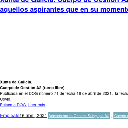
aquellos aspirantes que en su momento
Xunta de Galicia.
Cuerpo de Gestión A2 (turno libre).
Publicada en el DOG número 71 de fecha 16 de abril de 2021, la fecha 
Covid.
Enlace a DOG
Leer más
Autor
Publicado
Categorías
Empleate
16 abril, 2021
,
Administración General Subgrupo A2
Cuerpo 
el