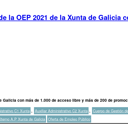
de la OEP 2021 de la Xunta de Galicia 
e Galicia con más de 1.000 de acceso libre y más de 200 de promoci
,
,
istrativo C1 Xunta
Auxiliar Administrativo C2 Xunta
Cuerpo de Gestión de
Etiquetas
lterno A.P Xunta de Galicia
Oferta de Empleo Público