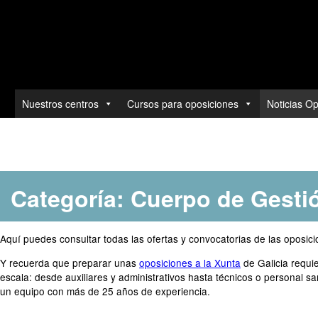
Toda la actualidad de las ofertas y convocatorias.
Nuestros centros
Cursos para oposiciones
Noticias O
Ir
al
contenido
Categoría:
Cuerpo de Gestió
Aquí puedes consultar todas las ofertas y convocatorias de las oposici
Y recuerda que preparar unas
oposiciones a la Xunta
de Galicia requi
escala: desde auxiliares y administrativos hasta técnicos o personal s
un equipo con más de 25 años de experiencia.