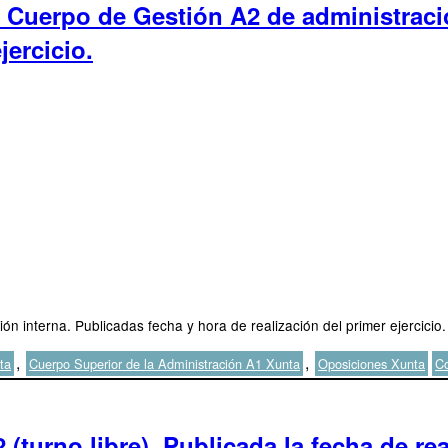
y Cuerpo de Gestión A2 de administrac
jercicio.
 interna. Publicadas fecha y hora de realización del primer ejercicio.
Et
,
,
ta
Cuerpo Superior de la Administración A1 Xunta
Oposiciones Xunta
Co
(turno libre). Publicada la fecha de rea