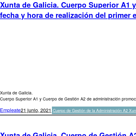
Xunta de Galicia. Cuerpo Superior A1 
fecha y hora de realización del primer e
Xunta de Galicia.
Cuerpo Superior A1 y Cuerpo de Gestión A2 de administración promoción
Autor
Publicado
Categorías
Empleate
21 junio, 2021
Cuerpo de Gestión de la Administración A2 Xun
el
Xunta de Galicia. Cuerpo de Gestión A2 