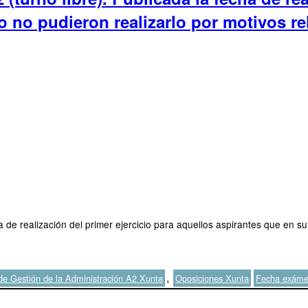
 no pudieron realizarlo por motivos re
de realización del primer ejercicio para aquellos aspirantes que en s
Etiquetas
,
de Gestión de la Administración A2 Xunta
Oposiciones Xunta
Fecha exám