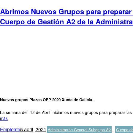
Abrimos Nuevos Grupos para preparar l
Cuerpo de Gestión A2 de la Administrac
Nuevos grupos Plazas OEP 2020 Xunta de Galicia.
La semana del 12 de Abril Iniciamos nuevos grupos para preparar las 
más
Autor
Publicado
Categorías
Empleate
5 abril, 2021
,
Administración General Subgrupo A2
Cuerpo de