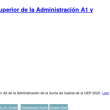
perior de la Administración A1 y
 A2 de la Administración de la Xunta de Galicia de la OEP 2020.
Leer
Etiquetas
,
,
ión A1 Xunta
Oposiciones Xunta
Acceso libre