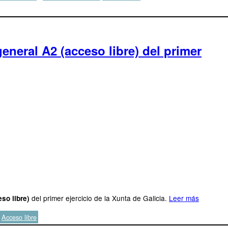
eneral A2 (acceso libre) del primer
del primer ejercicio de la Xunta de Galicia.
Leer más
so libre)
Etiquetas
Acceso libre