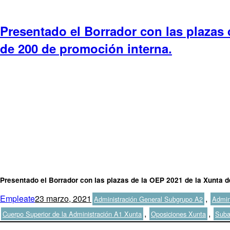
Presentado el Borrador con las plazas 
de 200 de promoción interna.
Presentado el Borrador con las plazas de la OEP 2021 de la Xunta d
Autor
Publicado
Categorías
Empleate
23 marzo, 2021
,
Administración General Subgrupo A2
Admin
el
,
,
Cuerpo Superior de la Administración A1 Xunta
Oposiciones Xunta
Suba