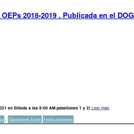
OEPs 2018-2019 . Publicada en el DOG l
Leer más
021 en Silleda a las 9:00 AM pabellones 1 y 2)
Etiquetas
,
ta
Oposiciones Xunta
Fecha exámenes