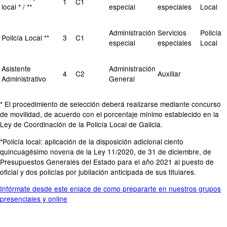
1
C1
local * / **
especial
especiales
Local
Administración
Servicios
Policía
Policía Local **
3
C1
especial
especiales
Local
Asistente
Administración
4
C2
Auxiliar
Administrativo
General
* El procedimiento de selección deberá realizarse mediante concurso
de movilidad, de acuerdo con el porcentaje mínimo establecido en la
Ley de Coordinación de la Policía Local de Galicia.
*Policía local: aplicación de la disposición adicional ciento
quincuagésimo novena de la Ley 11/2020, de 31 de diciembre, de
Presupuestos Generales del Estado para el año 2021 al puesto de
oficial y dos policías por jubilación anticipada de sus titulares.
Infórmate desde este enlace de como prepararte en nuestros grupos
presenciales y online