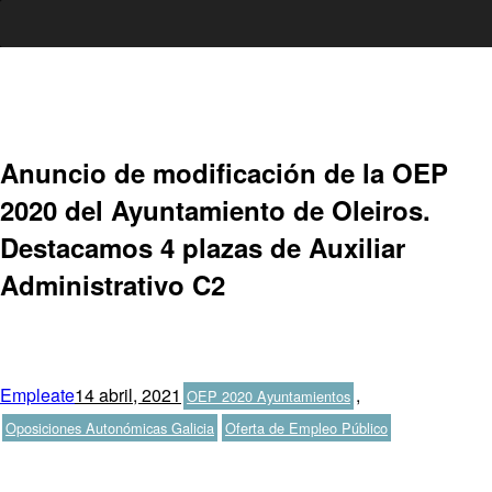
Ir
al
contenido
Anuncio de modificación de la OEP
2020 del Ayuntamiento de Oleiros.
Destacamos 4 plazas de Auxiliar
Administrativo C2
Autor
Publicado
Categorías
Empleate
14 abril, 2021
,
OEP 2020 Ayuntamientos
el
Etiquetas
Oposiciones Autonómicas Galicia
Oferta de Empleo Público