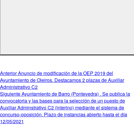
Navegación
Entrada
Anterior
Anuncio de modificación de la OEP 2019 del
anterior:
Ayuntamiento de Oleiros. Destacamos 2 plazas de Auxiliar
de
Administrativo C2
entradas
Entrada
Siguiente
Ayuntamiento de Barro (Pontevedra) . Se publica la
siguiente:
convocatoria y las bases para la selección de un puesto de
Auxiliar Adminstrativo C2 (interino) mediante el sistema de
concurso-oposición. Plazo de instancias abierto hasta el día
12/05/2021