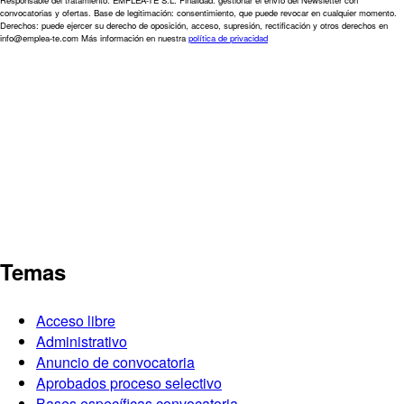
Responsable del tratamiento: EMPLEA-TE S.L. Finalidad: gestionar el envío del Newsletter con
convocatorias y ofertas. Base de legitimación: consentimiento, que puede revocar en cualquier momento.
Derechos: puede ejercer su derecho de oposición, acceso, supresión, rectificación y otros derechos en
info@emplea-te.com Más información en nuestra
política de privacidad
Temas
Acceso libre
Administrativo
Anuncio de convocatoria
Aprobados proceso selectivo
Bases específicas convocatoria