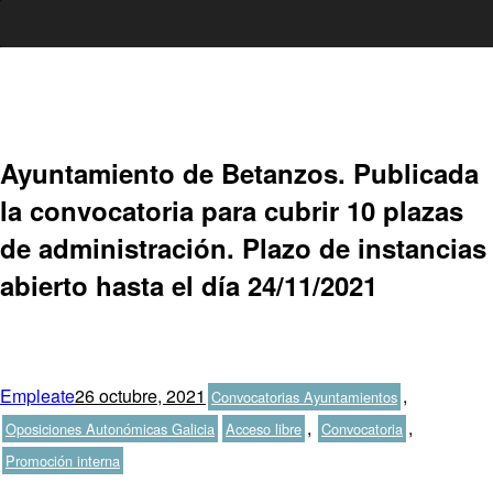
Ir
al
contenido
Ayuntamiento de Betanzos. Publicada
la convocatoria para cubrir 10 plazas
de administración. Plazo de instancias
abierto hasta el día 24/11/2021
Autor
Publicado
Categorías
Empleate
26 octubre, 2021
,
Convocatorias Ayuntamientos
el
Etiquetas
,
,
Oposiciones Autonómicas Galicia
Acceso libre
Convocatoria
Promoción interna