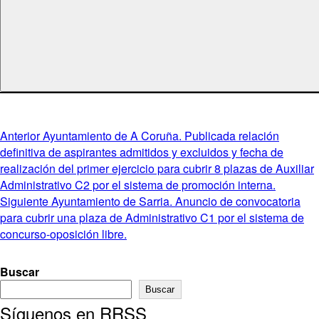
Navegación
Entrada
Anterior
Ayuntamiento de A Coruña. Publicada relación
anterior:
definitiva de aspirantes admitidos y excluidos y fecha de
de
realización del primer ejercicio para cubrir 8 plazas de Auxiliar
entradas
Administrativo C2 por el sistema de promoción interna.
Entrada
Siguiente
Ayuntamiento de Sarria. Anuncio de convocatoria
siguiente:
para cubrir una plaza de Administrativo C1 por el sistema de
concurso-oposición libre.
Buscar
Buscar
Síguenos en RRSS