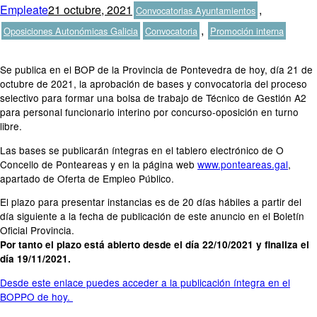
Autor
Publicado
Categorías
Empleate
21 octubre, 2021
,
Convocatorias Ayuntamientos
el
Etiquetas
,
Oposiciones Autonómicas Galicia
Convocatoria
Promoción interna
Se publica en el BOP de la Provincia de Pontevedra de hoy, día 21 de
octubre de 2021, la aprobación de bases y convocatoria del proceso
selectivo para formar una bolsa de trabajo de Técnico de Gestión A2
para personal funcionario interino por concurso-oposición en turno
libre.
Las bases se publicarán íntegras en el tablero electrónico de O
Concello de Ponteareas y en la página web
www.ponteareas.gal
,
apartado de Oferta de Empleo Público.
El plazo para presentar instancias es de 20 días hábiles a partir del
día siguiente a la fecha de publicación de este anuncio en el Boletín
Oficial Provincia.
Por tanto el plazo está abierto desde el día 22/10/2021 y finaliza el
día 19/11/2021.
Desde este enlace puedes acceder a la publicación íntegra en el
BOPPO de hoy.