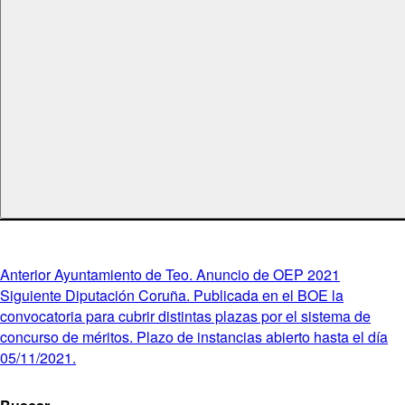
Navegación
Entrada
Anterior
Ayuntamiento de Teo. Anuncio de OEP 2021
anterior:
Entrada
Siguiente
Diputación Coruña. Publicada en el BOE la
de
siguiente:
convocatoria para cubrir distintas plazas por el sistema de
entradas
concurso de méritos. Plazo de instancias abierto hasta el día
05/11/2021.