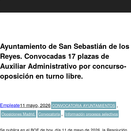
Ir
al
contenido
Ayuntamiento de San Sebastián de los
Reyes. Convocadas 17 plazas de
Auxiliar Administrativo por concurso-
oposición en turno libre.
Autor
Publicado
Categorías
Empleate
11 mayo, 2026
,
CONVOCATORIA AYUNTAMIENTOS
el
Etiquetas
,
Oposiciones Madrid.
Convocatoria
Información procesos selectivos
Se publica en el BOE de hoy, día 11 de mayo de 2026, la Resolución