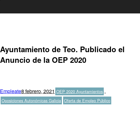
Ir
al
contenido
Ayuntamiento de Teo. Publicado el
Anuncio de la OEP 2020
Autor
Publicado
Categorías
Empleate
8 febrero, 2021
,
OEP 2020 Ayuntamientos
el
Etiquetas
Oposiciones Autonómicas Galicia
Oferta de Empleo Público