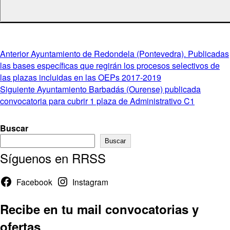
Navegación
Entrada
Anterior
Ayuntamiento de Redondela (Pontevedra). Publicadas
anterior:
las bases específicas que regirán los procesos selectivos de
de
las plazas incluidas en las OEPs 2017-2019
entradas
Entrada
Siguiente
Ayuntamiento Barbadás (Ourense) publicada
siguiente:
convocatoria para cubrir 1 plaza de Administrativo C1
Buscar
Buscar
Síguenos en RRSS
Facebook
Instagram
Recibe en tu mail convocatorias y
ofertas