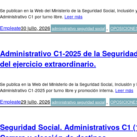
Se publican en la Web del Ministerio de la Seguridad Social, Inclusión 
Administrativo C1 por turno libre.
Leer más
Autor
Publicado
Categorías
Empleate
30 julio, 2026
,
administrativo seguridad social
OPOSICIONE
el
Administrativo C1-2025 de la Seguridad 
del ejercicio extraordinario.
Se publica en la Web del Ministerio de la Seguridad Social, Inclusión y
Administrativo C1-2025 por turno libre y promoción interna.
Leer más
Autor
Publicado
Categorías
Empleate
29 julio, 2026
,
administrativo seguridad social
OPOSICIONE
el
Seguridad Social. Administrativos C1