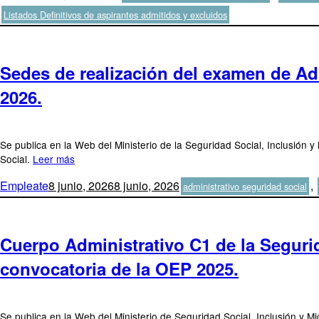
el
Listados Definitivos de aspirantes admitidos y excluidos
Sedes de realización del examen de Adm
2026.
Se publica en la Web del Ministerio de la Seguridad Social, Inclusión 
Social.
Leer más
Autor
Publicado
Categorías
Empleate
8 junio, 2026
8 junio, 2026
,
administrativo seguridad social
el
Cuerpo Administrativo C1 de la Segurid
convocatoria de la OEP 2025.
Se publica en la Web del Ministerio de Seguridad Social, Inclusión y Mi