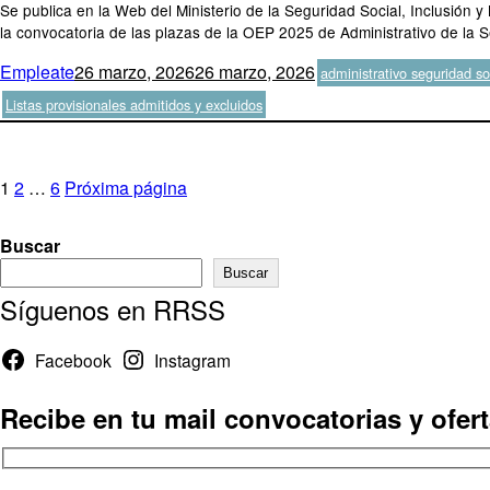
Se publica en la Web del Ministerio de la Seguridad Social, Inclusión y
la convocatoria de las plazas de la OEP 2025 de Administrativo de la Se
Autor
Publicado
Categorías
Empleate
26 marzo, 2026
26 marzo, 2026
administrativo seguridad so
el
Listas provisionales admitidos y excluidos
Paginación
Página
Página
Página
1
2
…
6
Próxima página
de
Buscar
entradas
Buscar
Síguenos en RRSS
Facebook
Instagram
Recibe en tu mail convocatorias y ofer