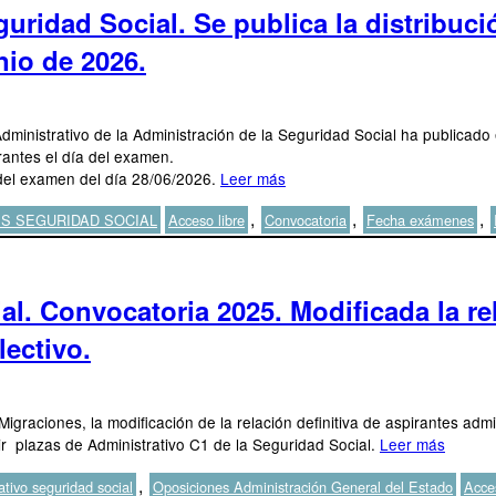
uridad Social. Se publica la distribuc
nio de 2026.
Administrativo de la Administración de la Seguridad Social ha publicado
rantes el día del examen.
 del examen del día 28/06/2026.
Leer más
Etiquetas
,
,
,
S SEGURIDAD SOCIAL
Acceso libre
Convocatoria
Fecha exámenes
l. Convocatoria 2025. Modificada la rel
lectivo.
 Migraciones, la modificación de la relación definitiva de aspirantes a
 plazas de Administrativo C1 de la Seguridad Social.
Leer más
Etiq
,
ativo seguridad social
Oposiciones Administración General del Estado
Acces