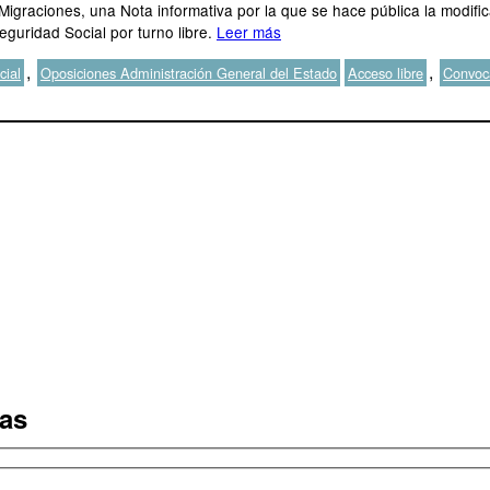
 Migraciones, una Nota informativa por la que se hace pública la modific
guridad Social por turno libre.
Leer más
Etiquetas
,
,
cial
Oposiciones Administración General del Estado
Acceso libre
Convoc
tas