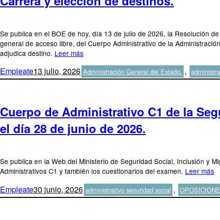
Carrera y elección de destinos.
Se publica en el BOE de hoy, día 13 de julio de 2026, la Resolución de
general de acceso libre, del Cuerpo Administrativo de la Administraci
adjudica destino.
Leer más
Autor
Publicado
Categorías
Empleate
13 julio, 2026
,
Administración General del Estado.
administra
el
Cuerpo de Administrativo C1 de la Segu
el día 28 de junio de 2026.
Se publica en la Web del Ministerio de Seguridad Social, Inclusión y Mi
Administrativos C1 y también los cuestionarios del examen.
Leer más
Autor
Publicado
Categorías
Empleate
30 junio, 2026
,
administrativo seguridad social
OPOSICIONE
el