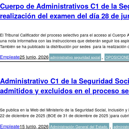
Cuerpo de Administrativos C1 de la Seg
realización del examen del día 28 de ju
El Tribunal Calificador del proceso selectivo para el acceso al Cuerpo 
una nota informativa con las instrucciones que deberán seguir los aspi
También se ha publicado la distribución por sedes para la realización
Autor
Publicado
Categorías
Empleate
25 junio, 2026
,
administrativo seguridad social
OPOSICIONE
el
Administrativo C1 de la Seguridad Socia
admitidos y excluidos en el proceso se
Se publica en la Web del Ministerio de la Seguridad Social, Inclusión y
22 de diciembre de 2025 (BOE de 31 de diciembre de 2025 )para cubrir
Autor
Publicado
Categorías
Empleate
15 junio, 2026
,
Administración General del Estado.
administr