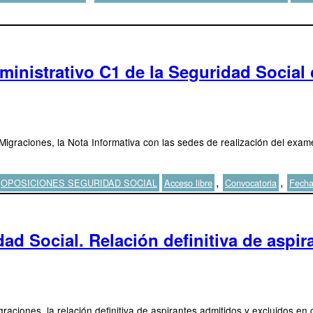
inistrativo C1 de la Seguridad Social 
y Migraciones, la Nota Informativa con las sedes de realización del ex
Etiquetas
,
,
OPOSICIONES SEGURIDAD SOCIAL
Acceso libre
Convocatoria
Fech
ad Social. Relación definitiva de aspir
graciones, la relación definitiva de aspirantes admitidos y excluidos e