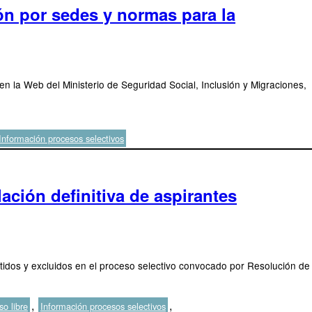
ión por sedes y normas para la
 en la Web del Ministerio de Seguridad Social, Inclusión y Migraciones,
Información procesos selectivos
ación definitiva de aspirantes
dmitidos y excluidos en el proceso selectivo convocado por Resolución de
uetas
,
,
o libre
Información procesos selectivos