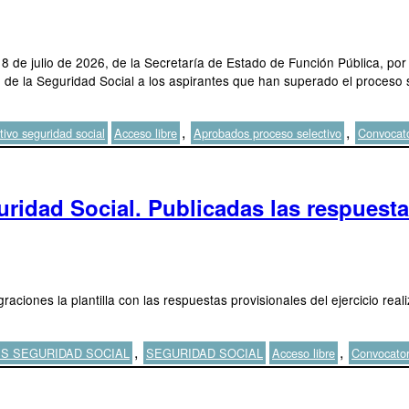
 8 de julio de 2026, de la Secretaría de Estado de Función Pública, por
ón de la Seguridad Social a los aspirantes que han superado el proceso
Etiquetas
,
,
tivo seguridad social
Acceso libre
Aprobados proceso selectivo
Convocato
ridad Social. Publicadas las respuestas
graciones la plantilla con las respuestas provisionales del ejercicio re
Etiquetas
,
,
S SEGURIDAD SOCIAL
SEGURIDAD SOCIAL
Acceso libre
Convocator