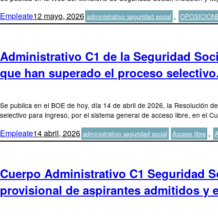
Autor
Publicado
Categorías
Empleate
12 mayo, 2026
,
administrativo seguridad social
OPOSICION
el
Administrativo C1 de la Seguridad Soc
que han superado el proceso selectivo
Se publica en el BOE de hoy, día 14 de abril de 2026, la Resolución d
selectivo para ingreso, por el sistema general de acceso libre, en el 
Autor
Publicado
Categorías
Etiquetas
Empleate
14 abril, 2026
,
administrativo seguridad social
Acceso libre
A
el
Cuerpo Administrativo C1 Seguridad Soc
provisional de aspirantes admitidos y 