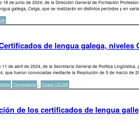
e 18 de junio de 2024, de la Dirección General de Formación Profesiona
engua gallega, Celga, que se realizarán en distintos períodos y en varia
LGA
ertificados de lengua galega, niveles 
11 de abril de 2024, de la Secretaría General de Política Lingüística, p
 3 y 4, que fueron convocadas mediante la Resolución de 5 de marzo de
Etiquetas
,
alicia
Convocatoria
Cursos CELGA
ón de los certificados de lengua gallega