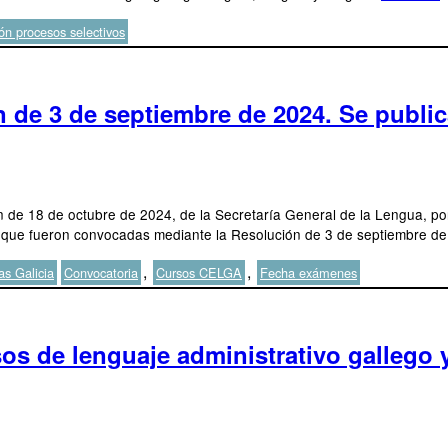
ón procesos selectivos
 de 3 de septiembre de 2024. Se public
de 18 de octubre de 2024, de la Secretaría General de la Lengua, por l
y 4, que fueron convocadas mediante la Resolución de 3 de septiembre 
Etiquetas
,
,
s Galicia
Convocatoria
Cursos CELGA
Fecha exámenes
os de lenguaje administrativo gallego 