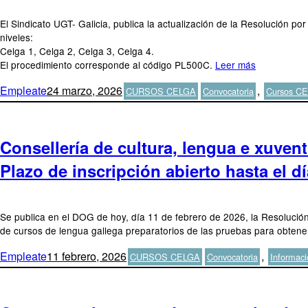
El Sindicato UGT- Galicia, publica la actualización de la Resolución po
niveles:
Celga 1, Celga 2, Celga 3, Celga 4.
El procedimiento corresponde al código PL500C.
Leer más
Autor
Publicado
Categorías
Etiquetas
Empleate
24 marzo, 2026
,
CURSOS CELGA
Convocatoria
Cursos C
el
Consellería de cultura, lengua e xuven
Plazo de inscripción abierto hasta el d
Se publica en el DOG de hoy, día 11 de febrero de 2026, la Resolución 
de cursos de lengua gallega preparatorios de las pruebas para obtener
Autor
Publicado
Categorías
Etiquetas
Empleate
11 febrero, 2026
,
CURSOS CELGA
Convocatoria
Informaci
el