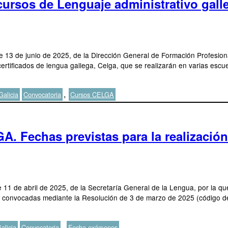
 cursos de Lenguaje administrativo gal
 13 de junio de 2025, de la Dirección General de Formación Profesiona
certificados de lengua gallega, Celga, que se realizarán en varias escu
Etiquetas
,
alicia
Convocatoria
Cursos CELGA
. Fechas previstas para la realización 
 11 de abril de 2025, de la Secretaría General de la Lengua, por la que
eron convocadas mediante la Resolución de 3 de marzo de 2025 (código 
Etiquetas
,
alicia
Convocatoria
Fecha exámenes