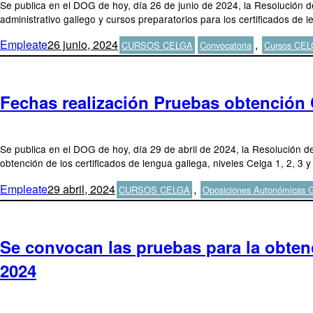
Se publica en el DOG de hoy, día 26 de junio de 2024, la Resolución d
administrativo gallego y cursos preparatorios para los certificados de l
Autor
Publicado
Categorías
Etiquetas
Empleate
26 junio, 2024
,
CURSOS CELGA
Convocatoria
Cursos CE
el
Fechas realización Pruebas obtención C
Se publica en el DOG de hoy, día 29 de abril de 2024, la Resolución de 
obtención de los certificados de lengua gallega, niveles Celga 1, 2,
Autor
Publicado
Categorías
Empleate
29 abril, 2024
,
CURSOS CELGA
Oposiciones Autonómicas G
el
Se convocan las pruebas para la obtenci
2024