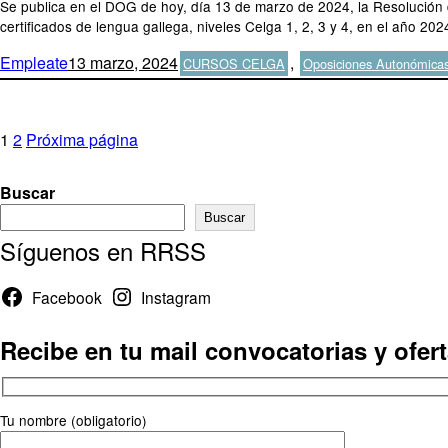
Se publica en el DOG de hoy, día 13 de marzo de 2024, la Resolución d
certificados de lengua gallega, niveles Celga 1, 2, 3 y 4, en el año 2
Autor
Publicado
Categorías
Empleate
13 marzo, 2024
,
CURSOS CELGA
Oposiciones Autonómicas
el
Paginación
Página
Página
1
2
Próxima página
de
Buscar
entradas
Buscar
Síguenos en RRSS
Facebook
Instagram
Recibe en tu mail convocatorias y ofer
Tu nombre (obligatorio)