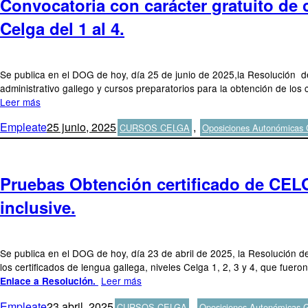
Convocatoria con carácter gratuito de
Celga del 1 al 4.
Se publica en el DOG de hoy, día 25 de junio de 2025,la Resolución de
administrativo gallego y cursos preparatorios para la obtención de los 
Leer más
Autor
Publicado
Categorías
Empleate
25 junio, 2025
,
CURSOS CELGA
Oposiciones Autonómicas G
el
Pruebas Obtención certificado de CELGA
inclusive.
Se publica en el DOG de hoy, día 23 de abril de 2025, la Resolución de
los certificados de lengua gallega, niveles Celga 1, 2, 3 y 4, que fu
Leer más
Enlace a Resolución.
Autor
Publicado
Categorías
Empleate
23 abril, 2025
,
CURSOS CELGA
Oposiciones Autonómicas G