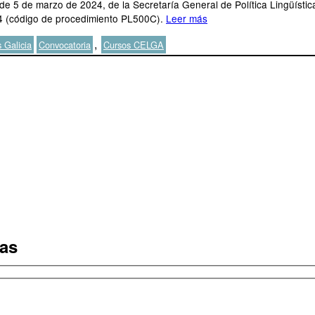
e 5 de marzo de 2024, de la Secretaría General de Política Lingüístic
024 (código de procedimiento PL500C).
Leer más
Etiquetas
,
 Galicia
Convocatoria
Cursos CELGA
tas