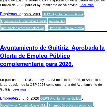
agosto de 2026, el Anuncio con la aprobación de la Oferta de Empleo
Público de 2026 para el Ayuntamiento de Valdoviño.
Leer más
Autor
Publicado
Categorías
Empleate
3 agosto, 2026
,
OEPS Ayuntamientos Galicia
el
Etiquetas
,
Oposiciones Autonómicas Galicia
Acceso libre
,
Información procesos selectivos
Oferta de Empleo Público
Ayuntamiento de Guitiriz. Aprobada la
Oferta de Empleo Público
complementaria para 2026.
Se publica en el DOG de hoy, día 23 de julio de 2026, el Anuncio con
la aprobación de la OEP 2026 complementaria del Ayuntamiento de
Guitiriz.
Leer más
Autor
Publicado
Categorías
Empleate
23 julio, 2026
,
OEPS Ayuntamientos Galicia
el
Etiquetas
,
Oposiciones Autonómicas Galicia
Información procesos selectivos