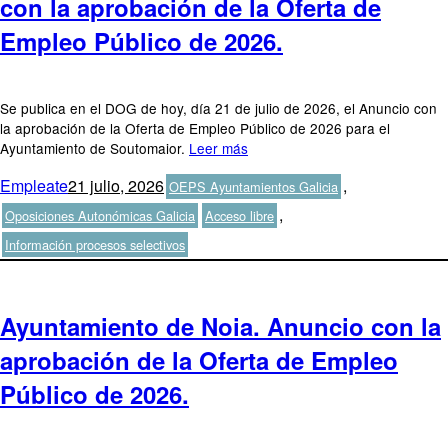
con la aprobación de la Oferta de
Empleo Público de 2026.
Se publica en el DOG de hoy, día 21 de julio de 2026, el Anuncio con
la aprobación de la Oferta de Empleo Público de 2026 para el
Ayuntamiento de Soutomaior.
Leer más
Autor
Publicado
Categorías
Empleate
21 julio, 2026
,
OEPS Ayuntamientos Galicia
el
Etiquetas
,
Oposiciones Autonómicas Galicia
Acceso libre
Información procesos selectivos
Ayuntamiento de Noia. Anuncio con la
aprobación de la Oferta de Empleo
Público de 2026.