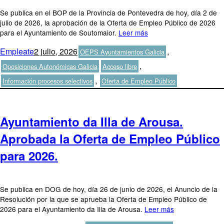
Se publica en el BOP de la Provincia de Pontevedra de hoy, día 2 de
julio de 2026, la aprobación de la Oferta de Empleo Público de 2026
para el Ayuntamiento de Soutomaior.
Leer más
Autor
Publicado
Categorías
Empleate
2 julio, 2026
,
OEPS Ayuntamientos Galicia
el
Etiquetas
,
Oposiciones Autonómicas Galicia
Acceso libre
,
Información procesos selectivos
Oferta de Empleo Público
Ayuntamiento da Illa de Arousa.
Aprobada la Oferta de Empleo Público
para 2026.
Se publica en DOG de hoy, día 26 de junio de 2026, el Anuncio de la
Resolución por la que se aprueba la Oferta de Empleo Público de
2026 para el Ayuntamiento da Illa de Arousa.
Leer más