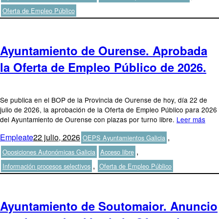
Oferta de Empleo Público
Ayuntamiento de Ourense. Aprobada
la Oferta de Empleo Público de 2026.
Se publica en el BOP de la Provincia de Ourense de hoy, día 22 de
julio de 2026, la aprobación de la Oferta de Empleo Público para 2026
del Ayuntamiento de Ourense con plazas por turno libre.
Leer más
Autor
Publicado
Categorías
Empleate
22 julio, 2026
,
OEPS Ayuntamientos Galicia
el
Etiquetas
,
Oposiciones Autonómicas Galicia
Acceso libre
,
Información procesos selectivos
Oferta de Empleo Público
Ayuntamiento de Soutomaior. Anuncio