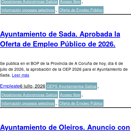
Etiquetas
,
Oposiciones Autonómicas Galicia
Acceso libre
,
Información procesos selectivos
Oferta de Empleo Público
Ayuntamiento de Sada. Aprobada la
Oferta de Empleo Público de 2026.
Se publica en el BOP de la Provincia de A Coruña de hoy, día 6 de
julio de 2026, la aprobación de la OEP 2026 para el Ayuntamiento de
Sada.
Leer más
Autor
Publicado
Categorías
Empleate
6 julio, 2026
,
OEPS Ayuntamientos Galicia
el
Etiquetas
,
Oposiciones Autonómicas Galicia
Acceso libre
,
Información procesos selectivos
Oferta de Empleo Público
Ayuntamiento de Oleiros. Anuncio con