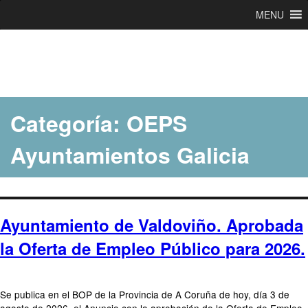
MENU
Ir
al
contenido
Categoría:
OEPS
Ayuntamientos Galicia
Ayuntamiento de Valdoviño. Aprobada
la Oferta de Empleo Público para 2026.
Se publica en el BOP de la Provincia de A Coruña de hoy, día 3 de