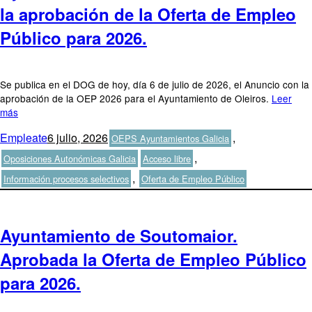
la aprobación de la Oferta de Empleo
Público para 2026.
Se publica en el DOG de hoy, día 6 de julio de 2026, el Anuncio con la
aprobación de la OEP 2026 para el Ayuntamiento de Oleiros.
Leer
más
Autor
Publicado
Categorías
Empleate
6 julio, 2026
,
OEPS Ayuntamientos Galicia
el
Etiquetas
,
Oposiciones Autonómicas Galicia
Acceso libre
,
Información procesos selectivos
Oferta de Empleo Público
Ayuntamiento de Soutomaior.
Aprobada la Oferta de Empleo Público
para 2026.