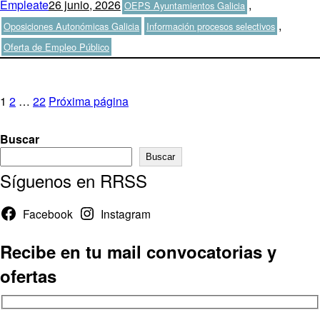
Autor
Publicado
Categorías
Empleate
26 junio, 2026
,
OEPS Ayuntamientos Galicia
el
Etiquetas
,
Oposiciones Autonómicas Galicia
Información procesos selectivos
Oferta de Empleo Público
Paginación
Página
Página
Página
1
2
…
22
Próxima página
de
Buscar
entradas
Buscar
Síguenos en RRSS
Facebook
Instagram
Recibe en tu mail convocatorias y
ofertas