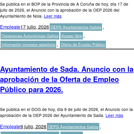
Se publica en el BOP de la Provincia de A Coruña de hoy, día 17 de
julio de 2026, el Anuncio con la aprobación de la OEP 2026 del
Ayuntamiento de Noia.
Leer más
Autor
Publicado
Categorías
Empleate
17 julio, 2026
,
OEPS Ayuntamientos Galicia
el
Etiquetas
,
Oposiciones Autonómicas Galicia
Acceso libre
,
Información procesos selectivos
Oferta de Empleo Público
Ayuntamiento de Sada. Anuncio con la
aprobación de la Oferta de Empleo
Público para 2026.
Se publica en el DOG de hoy, día 9 de julio de 2026, el Anuncio con la
aprobación de la OEP 2026 del Ayuntamiento de Sada.
Leer más
Autor
Publicado
Categorías
Empleate
9 julio, 2026
,
OEPS Ayuntamientos Galicia
el