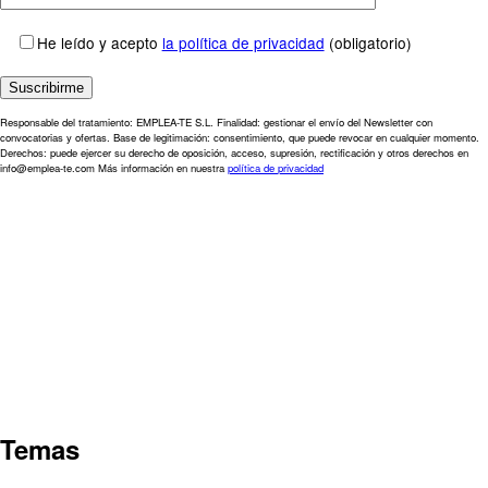
He leído y acepto
la política de privacidad
(obligatorio)
Responsable del tratamiento: EMPLEA-TE S.L. Finalidad: gestionar el envío del Newsletter con
convocatorias y ofertas. Base de legitimación: consentimiento, que puede revocar en cualquier momento.
Derechos: puede ejercer su derecho de oposición, acceso, supresión, rectificación y otros derechos en
info@emplea-te.com Más información en nuestra
política de privacidad
Temas