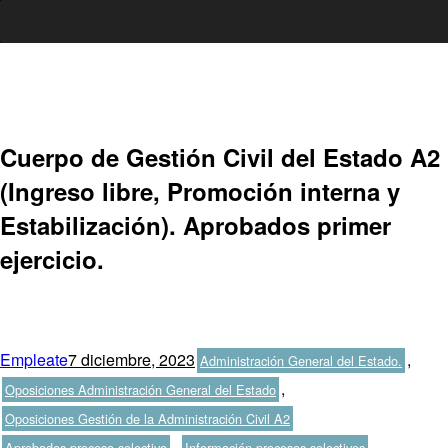
Ir
al
contenido
Cuerpo de Gestión Civil del Estado A2
(Ingreso libre, Promoción interna y
Estabilización). Aprobados primer
ejercicio.
Autor
Publicado
Categorías
Empleate
7 diciembre, 2023
,
Administración General del Estado.
el
,
Oposiciones Administración General del Estado
Etiquetas
Oposiciones Gestión de la Administración Civil A2
,
Aprobados proceso selectivo
Información procesos selectivos