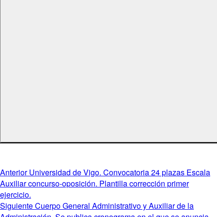
Navegación
Entrada
Anterior
Universidad de Vigo. Convocatoria 24 plazas Escala
anterior:
Auxiliar concurso-oposición. Plantilla corrección primer
de
ejercicio.
entradas
Entrada
Siguiente
Cuerpo General Administrativo y Auxiliar de la
siguiente:
Administración. Se publica cronograma en el que se anuncia