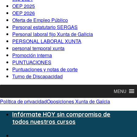
OEP 2025
OEP 2026
Oferta de Empleo Público
Personal estatutario SERGAS
Personal laboral fijo Xunta de Galicia
PERSONAL LABORAL XUNTA
personal temporal xunta
Promoción interna
PUNTUACIONES
Puntuaciones y notas de corte
Turno de Discapacidad
MENU
Política de privacidad
Oposiciones Xunta de Galcia
Infórmate HOY sin compromiso de
todos nuestros cursos