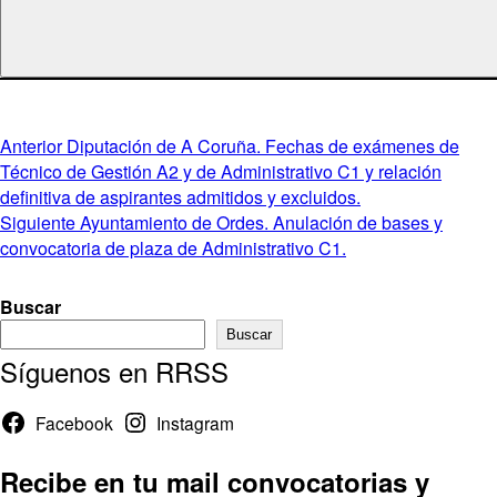
Navegación
Entrada
Anterior
Diputación de A Coruña. Fechas de exámenes de
anterior:
Técnico de Gestión A2 y de Administrativo C1 y relación
de
definitiva de aspirantes admitidos y excluidos.
entradas
Entrada
Siguiente
Ayuntamiento de Ordes. Anulación de bases y
siguiente:
convocatoria de plaza de Administrativo C1.
Buscar
Buscar
Síguenos en RRSS
Facebook
Instagram
Recibe en tu mail convocatorias y