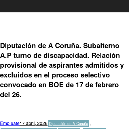
Ir
al
contenido
Diputación de A Coruña. Subalterno
A.P turno de discapacidad. Relación
provisional de aspirantes admitidos y
excluidos en el proceso selectivo
convocado en BOE de 17 de febrero
del 26.
Autor
Publicado
Categorías
Empleate
17 abril, 2026
,
Diputación de A Coruña
el