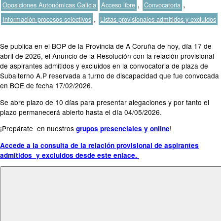
Etiquetas
,
,
Oposiciones Autonómicas Galicia
Acceso libre
Convocatoria
,
Información procesos selectivos
Listas provisionales admitidos y excluidos
Se publica en el BOP de la Provincia de A Coruña de hoy, día 17 de
abril de 2026, el Anuncio de la Resolución con la relación provisional
de aspirantes admitidos y excluidos en la convocatoria de plaza de
Subalterno A.P reservada a turno de discapacidad que fue convocada
en BOE de fecha 17/02/2026.
Se abre plazo de 10 días para presentar alegaciones y por tanto el
plazo permanecerá abierto hasta el día 04/05/2026.
¡Prepárate en nuestros
!
grupos presenciales y online
Accede a la consulta de la relación provisional de aspirantes
admitidos y excluidos desde este enlace.