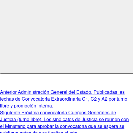
Navegación
Entrada
Anterior
Administración General del Estado. Publicadas las
anterior:
fechas de Convocatoria Extraordinaria C1, C2 y A2 por turno
de
libre y promoción interna.
entradas
Entrada
Siguiente
Próxima convocatoria Cuerpos Generales de
siguiente:
Justicia (turno libre). Los sindicatos de Justicia se reúnen con
el Ministerio para aprobar la convocatoria que se espera se
publique antes de que finalice el año.