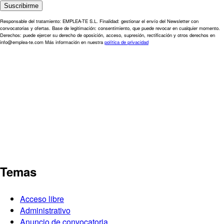
Responsable del tratamiento: EMPLEA-TE S.L. Finalidad: gestionar el envío del Newsletter con
convocatorias y ofertas. Base de legitimación: consentimiento, que puede revocar en cualquier momento.
Derechos: puede ejercer su derecho de oposición, acceso, supresión, rectificación y otros derechos en
info@emplea-te.com Más información en nuestra
política de privacidad
Temas
Acceso libre
Administrativo
Anuncio de convocatoria