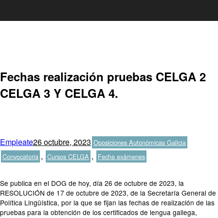
Ir
al
contenido
Fechas realización pruebas CELGA 2
CELGA 3 Y CELGA 4.
Autor
Publicado
Categorías
Etiqueta
Empleate
26 octubre, 2023
Oposiciones Autonómicas Galicia
el
,
,
Convocatoria
Cursos CELGA
Fecha exámenes
Se publica en el DOG de hoy, día 26 de octubre de 2023, la
RESOLUCIÓN de 17 de octubre de 2023, de la Secretaría General de
Política Lingüística, por la que se fijan las fechas de realización de las
pruebas para la obtención de los certificados de lengua gallega,