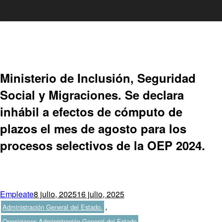
Ir
al
contenido
Ministerio de Inclusión, Seguridad
Social y Migraciones. Se declara
inhábil a efectos de cómputo de
plazos el mes de agosto para los
procesos selectivos de la OEP 2024.
Autor
Publicado
Categorías
Empleate
8 julio, 2025
16 julio, 2025
el
,
Administración General del Estado.
,
Oposiciones Administración General del Estado