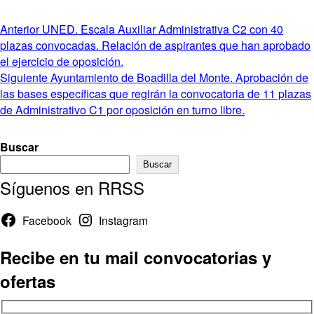
Navegación
Entrada
Anterior
UNED. Escala Auxiliar Administrativa C2 con 40
anterior:
plazas convocadas. Relación de aspirantes que han aprobado
de
el ejercicio de oposición.
entradas
Entrada
Siguiente
Ayuntamiento de Boadilla del Monte. Aprobación de
siguiente:
las bases específicas que regirán la convocatoria de 11 plazas
de Administrativo C1 por oposición en turno libre.
Buscar
Buscar
Síguenos en RRSS
Facebook
Instagram
Recibe en tu mail convocatorias y
ofertas