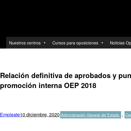
Toda la actualidad de las ofertas y convocatorias.
Nuestros centros
Cursos para oposiciones
Noticias O
Ir
al
contenido
Relación definitiva de aprobados y pun
promoción interna OEP 2018
Autor
Publicado
Categorías
Empleate
10 diciembre, 2020
,
Administración General del Estado.
Opo
el