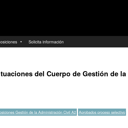
posiciones
Solicita información
tuaciones del Cuerpo de Gestión de la 
Etiquetas
siciones Gestión de la Administración Civil A2
Aprobados proceso selectivo