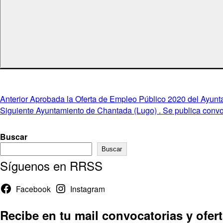
Navegación
Entrada
Anterior
Aprobada la Oferta de Empleo Público 2020 del Ayunta
anterior:
Entrada
Siguiente
Ayuntamiento de Chantada (Lugo) . Se publica convoc
de
siguiente:
entradas
Buscar
Buscar
Síguenos en RRSS
Facebook
Instagram
Recibe en tu mail convocatorias y ofer