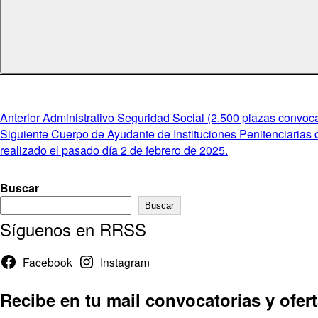
Navegación
Entrada
Anterior
Administrativo Seguridad Social (2.500 plazas convoca
anterior:
Entrada
Siguiente
Cuerpo de Ayudante de Instituciones Penitenciarias c
de
siguiente:
realizado el pasado día 2 de febrero de 2025.
entradas
Buscar
Buscar
Síguenos en RRSS
Facebook
Instagram
Recibe en tu mail convocatorias y ofer