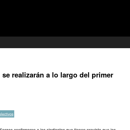
 realizarán a lo largo del primer
lectivos
ergas confirmaron a los sindicatos que tienen previsto que los