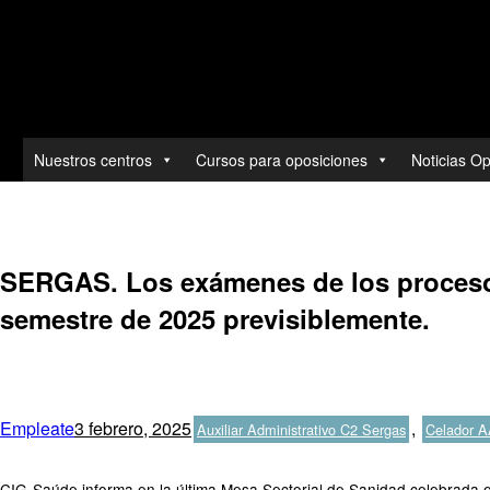
Toda la actualidad de las ofertas y convocatorias.
Nuestros centros
Cursos para oposiciones
Noticias O
Ir
al
contenido
SERGAS. Los exámenes de los procesos 
semestre de 2025 previsiblemente.
Autor
Publicado
Categorías
Empleate
3 febrero, 2025
,
Auxiliar Administrativo C2 Sergas
Celador 
el
CIG-Saúde informa en la última Mesa Sectorial de Sanidad celebrada e