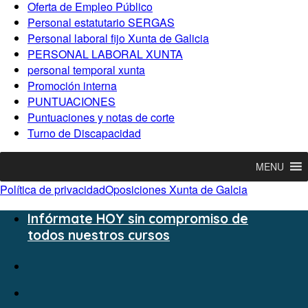
Oferta de Empleo Público
Personal estatutario SERGAS
Personal laboral fijo Xunta de Galicia
PERSONAL LABORAL XUNTA
personal temporal xunta
Promoción interna
PUNTUACIONES
Puntuaciones y notas de corte
Turno de Discapacidad
MENU
Política de privacidad
Oposiciones Xunta de Galcia
Infórmate HOY sin compromiso de
todos nuestros cursos