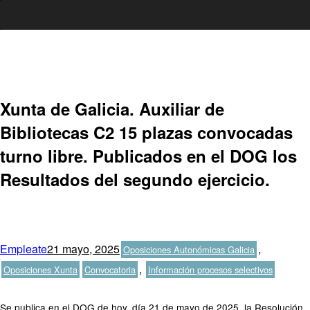
Ir
al
contenido
Xunta de Galicia. Auxiliar de
Bibliotecas C2 15 plazas convocadas
turno libre. Publicados en el DOG los
Resultados del segundo ejercicio.
Autor
Publicado
Categorías
Empleate
21 mayo, 2025
,
Oposiciones Autonómicas Galicia
el
Etiquetas
,
Oposiciones Xunta
Convocatoria
Información procesos selectivos
Se publica en el DOG de hoy, día 21 de mayo de 2025, la Resolución