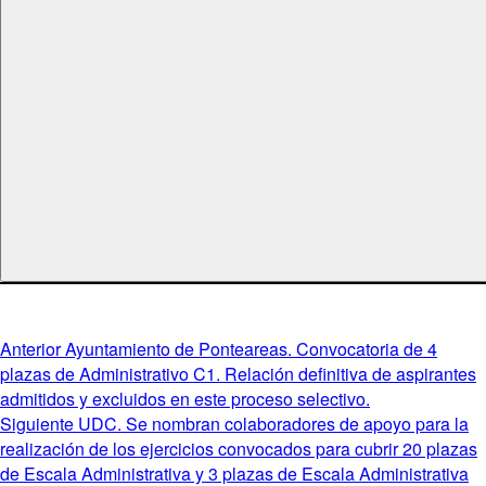
Navegación
Entrada
Anterior
Ayuntamiento de Ponteareas. Convocatoria de 4
anterior:
plazas de Administrativo C1. Relación definitiva de aspirantes
de
admitidos y excluidos en este proceso selectivo.
entradas
Entrada
Siguiente
UDC. Se nombran colaboradores de apoyo para la
siguiente:
realización de los ejercicios convocados para cubrir 20 plazas
de Escala Administrativa y 3 plazas de Escala Administrativa