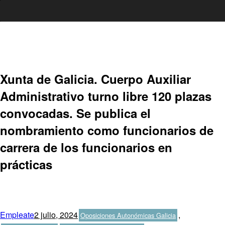
Ir
al
contenido
Xunta de Galicia. Cuerpo Auxiliar
Administrativo turno libre 120 plazas
convocadas. Se publica el
nombramiento como funcionarios de
carrera de los funcionarios en
prácticas
Autor
Publicado
Categorías
Empleate
2 julio, 2024
,
Oposiciones Autonómicas Galicia
el