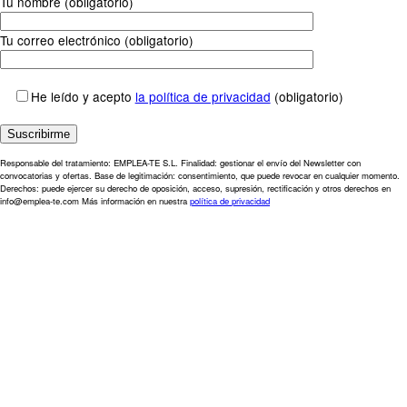
Tu nombre (obligatorio)
Tu correo electrónico (obligatorio)
He leído y acepto
la política de privacidad
(obligatorio)
Responsable del tratamiento: EMPLEA-TE S.L. Finalidad: gestionar el envío del Newsletter con
convocatorias y ofertas. Base de legitimación: consentimiento, que puede revocar en cualquier momento.
Derechos: puede ejercer su derecho de oposición, acceso, supresión, rectificación y otros derechos en
info@emplea-te.com Más información en nuestra
política de privacidad