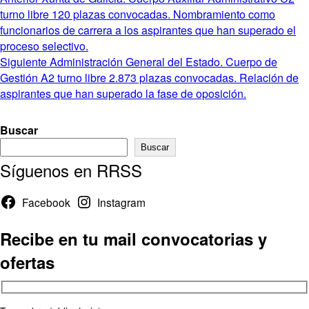
Navegación
anterior:
turno libre 120 plazas convocadas. Nombramiento como
de
funcionarios de carrera a los aspirantes que han superado el
entradas
proceso selectivo.
Entrada
Siguiente
Administración General del Estado. Cuerpo de
siguiente:
Gestión A2 turno libre 2.873 plazas convocadas. Relación de
aspirantes que han superado la fase de oposición.
Buscar
Buscar
Síguenos en RRSS
Facebook
Instagram
Recibe en tu mail convocatorias y
ofertas