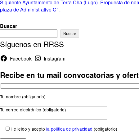
anterior:
Entrada
Siguiente
Ayuntamiento de Terra Cha (Lugo). Propuesta de nom
de
siguiente:
plaza de Administrativo C1.
entradas
Buscar
Buscar
Síguenos en RRSS
Facebook
Instagram
Recibe en tu mail convocatorias y ofer
Tu nombre (obligatorio)
Tu correo electrónico (obligatorio)
He leído y acepto
la política de privacidad
(obligatorio)