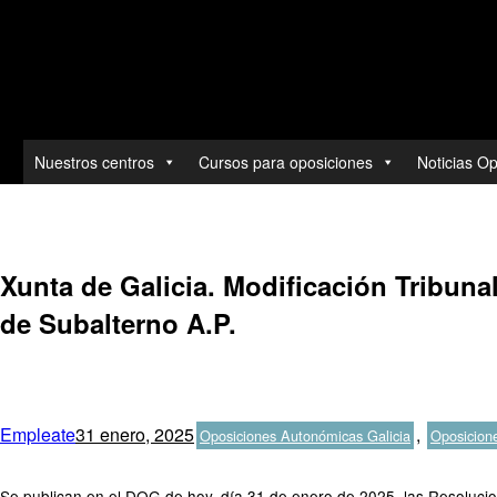
Toda la actualidad de las ofertas y convocatorias.
Nuestros centros
Cursos para oposiciones
Noticias O
Ir
al
contenido
Xunta de Galicia. Modificación Tribunal
de Subalterno A.P.
Autor
Publicado
Categorías
Empleate
31 enero, 2025
,
Oposiciones Autonómicas Galicia
Oposicion
el
Se publican en el DOG de hoy, día 31 de enero de 2025, las Resolucione