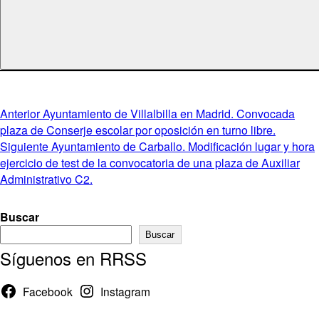
Navegación
Entrada
Anterior
Ayuntamiento de Villalbilla en Madrid. Convocada
anterior:
plaza de Conserje escolar por oposición en turno libre.
de
Entrada
Siguiente
Ayuntamiento de Carballo. Modificación lugar y hora
entradas
siguiente:
ejercicio de test de la convocatoria de una plaza de Auxiliar
Administrativo C2.
Buscar
Buscar
Síguenos en RRSS
Facebook
Instagram