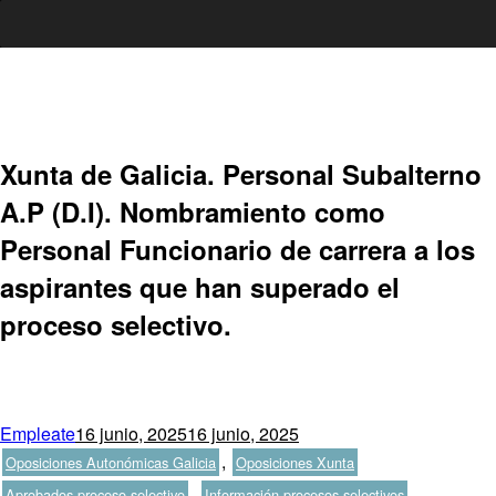
Ir
al
contenido
Xunta de Galicia. Personal Subalterno
A.P (D.I). Nombramiento como
Personal Funcionario de carrera a los
aspirantes que han superado el
proceso selectivo.
Autor
Publicado
Categorías
Empleate
16 junio, 2025
16 junio, 2025
el
Etiquetas
,
Oposiciones Autonómicas Galicia
Oposiciones Xunta
,
,
Aprobados proceso selectivo
Información procesos selectivos