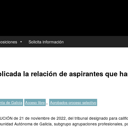
posiciones
Solicita información
blicada la relación de aspirantes que h
Etiquetas
,
ta de Galicia
Acceso libre
Aprobados proceso selectivo
IÓN de 21 de noviembre de 2022, del tribunal designado para calificar
omunidad Autónoma de Galicia, subgrupo agrupaciones profesionales, po