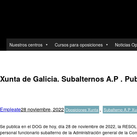
Toda la actualidad de las ofertas y convocatorias.
Nuestros centros
Cursos para oposiciones
Noticias O
Ir
al
contenido
Xunta de Galicia. Subalternos A.P . Pu
Autor
Publicado
Categorías
Empleate
28 noviembre, 2022
,
Oposiciones Xunta
Subalterno A.P Xun
el
Se publica en el DOG de hoy, día 28 de noviembre de 2022, la RESOLUC
personal funcionario subalterno de la Administración general de la C