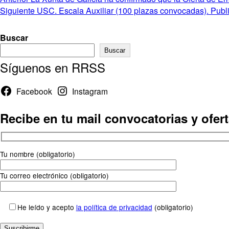
Navegación
anterior:
Entrada
Siguiente
USC. Escala Auxiliar (100 plazas convocadas). Publica
de
siguiente:
entradas
Buscar
Buscar
Síguenos en RRSS
Facebook
Instagram
Recibe en tu mail convocatorias y ofer
Tu nombre (obligatorio)
Tu correo electrónico (obligatorio)
He leído y acepto
la política de privacidad
(obligatorio)