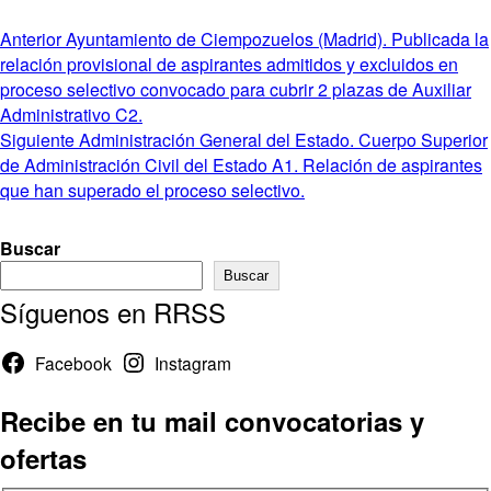
Navegación
Entrada
Anterior
Ayuntamiento de Ciempozuelos (Madrid). Publicada la
anterior:
relación provisional de aspirantes admitidos y excluidos en
de
proceso selectivo convocado para cubrir 2 plazas de Auxiliar
entradas
Administrativo C2.
Entrada
Siguiente
Administración General del Estado. Cuerpo Superior
siguiente:
de Administración Civil del Estado A1. Relación de aspirantes
que han superado el proceso selectivo.
Buscar
Buscar
Síguenos en RRSS
Facebook
Instagram
Recibe en tu mail convocatorias y
ofertas