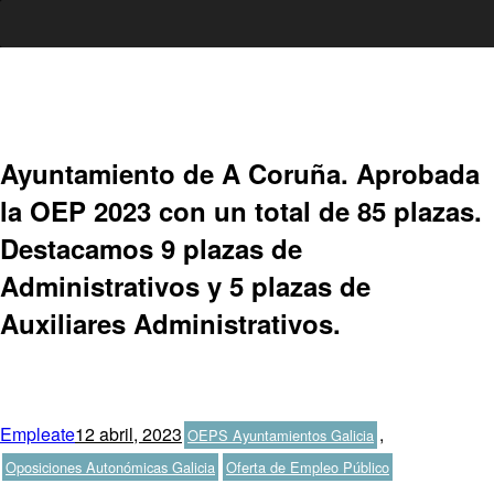
Ir
al
contenido
Ayuntamiento de A Coruña. Aprobada
la OEP 2023 con un total de 85 plazas.
Destacamos 9 plazas de
Administrativos y 5 plazas de
Auxiliares Administrativos.
Autor
Publicado
Categorías
Empleate
12 abril, 2023
,
OEPS Ayuntamientos Galicia
el
Etiquetas
Oposiciones Autonómicas Galicia
Oferta de Empleo Público