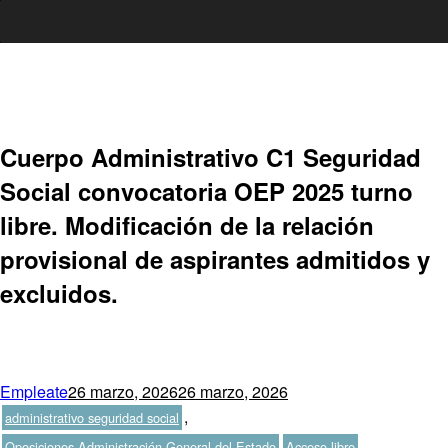
Ir
al
contenido
Cuerpo Administrativo C1 Seguridad
Social convocatoria OEP 2025 turno
libre. Modificación de la relación
provisional de aspirantes admitidos y
excluidos.
Autor
Publicado
Categorías
Empleate
26 marzo, 2026
26 marzo, 2026
el
,
administrativo seguridad social
Etiquetas
,
Oposiciones Administración General del Estado
Acceso libre