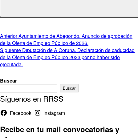
Navegación
Entrada
Anterior
Ayuntamiento de Abegondo. Anuncio de aprobación
anterior:
de la Oferta de Empleo Público de 2026.
de
Entrada
Siguiente
Diputación de A Coruña. Declaración de caducidad
entradas
siguiente:
de la Oferta de Empleo Público 2023 por no haber sido
ejecutada.
Buscar
Buscar
Síguenos en RRSS
Facebook
Instagram
Recibe en tu mail convocatorias y